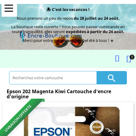
🏝️ C’est les vacances !
Nous prenons un peu de repos
du 28 juillet au 24 août.
La boutique reste ouverte ! Vous pouvez passer commande en
toute tranquillité, elles seront
expédiées à partir du 24 août.
Merci pour votre patience et très bel été à tous ! ☀️
0

Epson 202 Magenta Kiwi Cartouche d'encre
d'origine
LIVRAISON OFFERTE