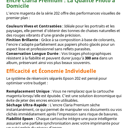
Encre Claria Premium : La Qualité Photo à
Domicile
L'encre magenta de la série 202 offre des performances visuelles de
premier plan :
Couleurs Vives et Contrastées
: Idéale pour les portraits et les
paysages, elle permet d'obtenir des tonnes de chaises naturelles et
des rouges vibrants d'une grande précision.
Finition Brillante
: Grâce à sa composition à base de colorants,
l'encre s'adapte parfaitement aux papiers photo glacés pour un
aspect lisse et professionnel sans reflets parasites.
Conservation Longue Durée
: Vos tirages photographiques
résistent à la fiabilité et peuvent durer jusqu'à
300 ans
dans un
album, préservant ainsi vos plus beaux souvenirs.
Efficacité et Économie Individuelle
Le système de réservoirs séparés Epson 202 est pensé pour
optimiser votre budget :
Remplacement Unique
: Vous ne remplacez que la cartouche
magenta lorsqu'elle est épuisée. C'est une solution économique qui
évite de jeter des encres encore utilisables.
Séchage Ultra-Rapide
: L'encre Claria Premium sèche
instantanément, ce qui permet de manipuler vos documents ou vos
clichés immédiatement après l'impression sans risque de bavures.
Fiabilité Epson
: Chaque cartouche intègre une puce intelligente
assurant une parfaite synchronisation avec votre imprimante pour
un suivi précis du niveau d'encre.