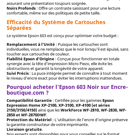
assurant une présentation toujours soignée.
Noirs Profonds
: Offre un contraste saisissant pour une lecture
confortable, même sur des politiques de petite taille.
Efficacité du Système de Cartouches
Séparées
Le système Epson 603 est conçu pour optimiser votre budget :
Remplacement à l'Unité
: Puisque les cartouches sont
individuelles, vous ne remplacez que le noir lorsqu'il est épuisé, sans
toucher aux cartouches de couleur.
Fiabilité Epson d'Origine
: Conçue pour fonctionner en totale
synergie avec la tête d'impression Micro Piezo, elle évite les
obstructions et garantit la longévité de votre appareil.
Suivi Précis
: La puce intégrée permet de connaître à tout moment
le niveau d'encre exact pour éviter les interruptions inattendues.
Pourquoi acheter l'Epson 603 Noir sur Encre-
boutique.com ?
Compatibilité Garantie
: Certifiée pour les gammes
Epson
Expression Home XP-2100, XP-3100, XP-4100 (et séries
2150/3150/4150)
ainsi que les
WorkForce WF-2810, WF-2830, WF-
2850 et WF-2870DWF
.
Protection du Matériel
: L'utilisation de l'encre d'origine préserve
la garantie constructeur de votre imprimante.
Livraison gratuite
.
Nos experts sont disponibles pour vous conseiller sur le format