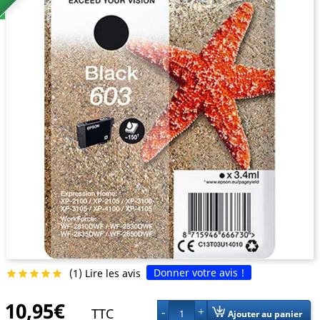
Donner votre avis !
(1) Lire les avis





10,95€
TTC
1
Ajouter au panier