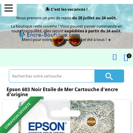
🏝️ C’est les vacances !
Nous prenons un peu de repos
du 28 juillet au 24 août.
La boutique reste ouverte ! Vous pouvez passer commande en
toute tranquillité, elles seront
expédiées à partir du 24 août.
Merci pour votre patience et très bel été à tous ! ☀️
0

Epson 603 Noir Etoile de Mer Cartouche d'encre
d'origine
LIVRAISON OFFERTE