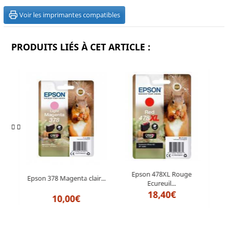
Voir les imprimantes compatibles
PRODUITS LIÉS À CET ARTICLE :
e
Epson 478XL Rouge
Epson 378 Magenta clair...
Eps
Ecureuil...
18,40€
10,00€