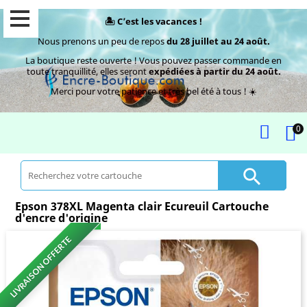
🏝️ C’est les vacances !
Nous prenons un peu de repos
du 28 juillet au 24 août.
La boutique reste ouverte ! Vous pouvez passer commande en
toute tranquillité, elles seront
expédiées à partir du 24 août.
Merci pour votre patience et très bel été à tous ! ☀️
0

Epson 378XL Magenta clair Ecureuil Cartouche
d'encre d'origine
LIVRAISON OFFERTE