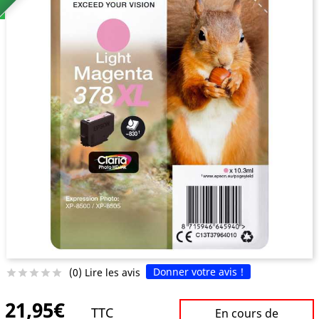
Donner votre avis !
(0) Lire les avis





21,95€
TTC
En cours de