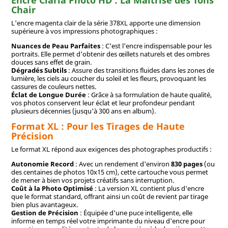
Encre Claria Photo HD : La Maîtrise des Tons
Chair
L'encre magenta clair de la série 378XL apporte une dimension
supérieure à vos impressions photographiques :
Nuances de Peau Parfaites
: C'est l'encre indispensable pour les
portraits. Elle permet d'obtenir des œillets naturels et des ombres
douces sans effet de grain.
Dégradés Subtils
: Assure des transitions fluides dans les zones de
lumière, les ciels au coucher du soleil et les fleurs, provoquant les
cassures de couleurs nettes.
Éclat de Longue Durée
: Grâce à sa formulation de haute qualité,
vos photos conservent leur éclat et leur profondeur pendant
plusieurs décennies (jusqu'à 300 ans en album).
Format XL : Pour les Tirages de Haute
Précision
Le format XL répond aux exigences des photographes productifs :
Autonomie Record
: Avec un rendement d'environ
830 pages
(ou
des centaines de photos 10x15 cm), cette cartouche vous permet
de mener à bien vos projets créatifs sans interruption.
Coût à la Photo Optimisé
: La version XL contient plus d'encre
que le format standard, offrant ainsi un coût de revient par tirage
bien plus avantageux.
Gestion de Précision
: Équipée d'une puce intelligente, elle
informe en temps réel votre imprimante du niveau d'encre pour