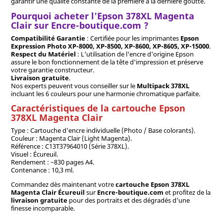
garantir une qualité constante de la première à la dernière goutte.
Pourquoi acheter l'Epson 378XL Magenta
Clair sur Encre-boutique.com ?
Compatibilité Garantie
: Certifiée pour les imprimantes
Epson
Expression Photo XP-8000, XP-8500, XP-8600, XP-8605, XP-15000
.
Respect du Matériel
: L'utilisation de l'encre d'origine Epson
assure le bon fonctionnement de la tête d'impression et préserve
votre garantie constructeur.
Livraison gratuite
.
Nos experts peuvent vous conseiller sur le
Multipack 378XL
incluant les 6 couleurs pour une harmonie chromatique parfaite.
Caractéristiques de la cartouche Epson
378XL Magenta Clair
Type : Cartouche d'encre individuelle (Photo / Base colorants).
Couleur : Magenta Clair (Light Magenta).
Référence : C13T37964010 (Série 378XL).
Visuel : Écureuil.
Rendement : ~830 pages A4.
Contenance : 10,3 ml.
Commandez dès maintenant votre
cartouche Epson 378XL
Magenta Clair Écureuil
sur
Encre-boutique.com
et profitez de la
livraison gratuite
pour des portraits et des dégradés d'une
finesse incomparable.