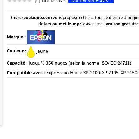
Donner votre avis !
(0) Lire les avis





Encre-boutique.com
vous propose cette cartouche d'encre d'origin
de Mer
au meilleur prix
avec une
livraison gratuite
Marque
:
Couleur :
Jaune
Capacité
:
Jusqu'à 35
0 pages
(selon la norme ISO/IEC 24711)
Compatible avec :
Expression Home XP-2100, XP-2105, XP-2150,