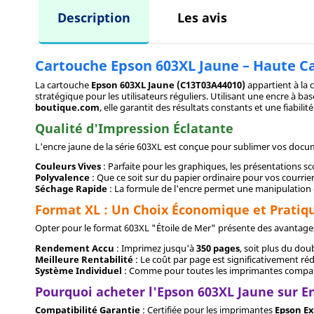
Description
Les avis
Cartouche Epson 603XL Jaune – Haute Ca
La cartouche
Epson 603XL Jaune (C13T03A44010)
appartient à la 
stratégique pour les utilisateurs réguliers. Utilisant une encre à 
boutique.com
, elle garantit des résultats constants et une fiabilité
Qualité d'Impression Éclatante
L'encre jaune de la série 603XL est conçue pour sublimer vos docu
Couleurs Vives
: Parfaite pour les graphiques, les présentations scol
Polyvalence
: Que ce soit sur du papier ordinaire pour vos courri
Séchage Rapide
: La formule de l'encre permet une manipulation 
Format XL : Un Choix Économique et Pratiq
Opter pour le format 603XL "Étoile de Mer" présente des avantages
Rendement Accu
: Imprimez jusqu'à
350 pages
, soit plus du do
Meilleure Rentabilité
: Le coût par page est significativement réd
Système Individuel
: Comme pour toutes les imprimantes compatibl
Pourquoi acheter l'Epson 603XL Jaune sur E
Compatibilité Garantie
: Certifiée pour les imprimantes
Epson Ex