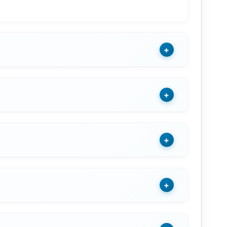
+
+
+
+