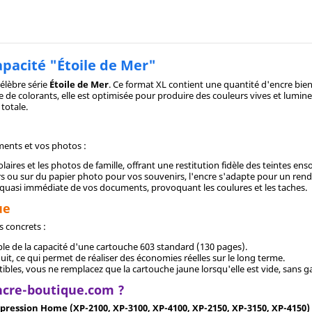
pacité "Étoile de Mer"
célèbre série
Étoile de Mer
. Ce format XL contient une quantité d'encre bien
base de colorants, elle est optimisée pour produire des couleurs vives et lum
 totale.
ments et vos photos :
aires et les photos de famille, offrant une restitution fidèle des teintes ensol
ers ou sur du papier photo pour vos souvenirs, l'encre s'adapte pour un ren
quasi immédiate de vos documents, provoquant les coulures et les taches.
ue
 concrets :
uble de la capacité d'une cartouche 603 standard (130 pages).
uit, ce qui permet de réaliser des économies réelles sur le long terme.
es, vous ne remplacez que la cartouche jaune lorsqu'elle est vide, sans gas
ncre-boutique.com ?
pression Home (XP-2100, XP-3100, XP-4100, XP-2150, XP-3150, XP-4150)