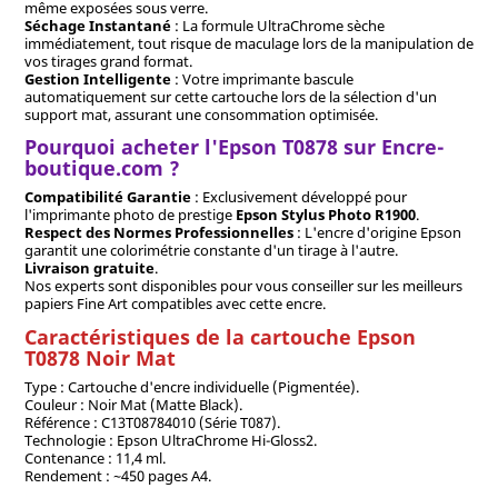
même exposées sous verre.
Séchage Instantané
: La formule UltraChrome sèche
immédiatement, tout risque de maculage lors de la manipulation de
vos tirages grand format.
Gestion Intelligente
: Votre imprimante bascule
automatiquement sur cette cartouche lors de la sélection d'un
support mat, assurant une consommation optimisée.
Pourquoi acheter l'Epson T0878 sur Encre-
boutique.com ?
Compatibilité Garantie
: Exclusivement développé pour
l'imprimante photo de prestige
Epson Stylus Photo R1900
.
Respect des Normes Professionnelles
: L'encre d'origine Epson
garantit une colorimétrie constante d'un tirage à l'autre.
Livraison gratuite
.
Nos experts sont disponibles pour vous conseiller sur les meilleurs
papiers Fine Art compatibles avec cette encre.
Caractéristiques de la cartouche Epson
T0878 Noir Mat
Type : Cartouche d'encre individuelle (Pigmentée).
Couleur : Noir Mat (Matte Black).
Référence : C13T08784010 (Série T087).
Technologie : Epson UltraChrome Hi-Gloss2.
Contenance : 11,4 ml.
Rendement : ~450 pages A4.