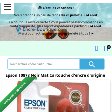
🏝️ C’est les vacances !
Nous prenons un peu de repos
du 28 juillet au 24 août.
La boutique reste ouverte ! Vous pouvez passer commande en
toute tranquillité, elles seront
expédiées à partir du 24 août.
Merci pour votre patience et très bel été à tous ! ☀️
0

Epson T0878 Noir Mat Cartouche d'encre d'origine
LIVRAISON OFFERTE