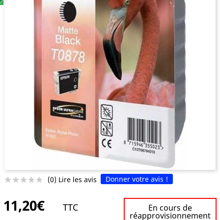
Donner votre avis !
(0) Lire les avis





11,20€
TTC
En cours de
réapprovisionnement