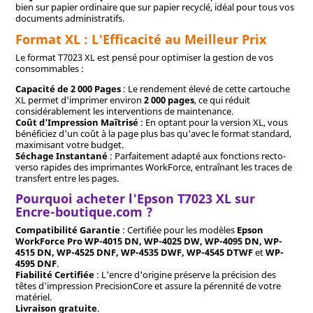
bien sur papier ordinaire que sur papier recyclé, idéal pour tous vos
documents administratifs.
Format XL : L'Efficacité au Meilleur Prix
Le format T7023 XL est pensé pour optimiser la gestion de vos
consommables :
Capacité de 2 000 Pages
: Le rendement élevé de cette cartouche
XL permet d'imprimer environ
2 000 pages
, ce qui réduit
considérablement les interventions de maintenance.
Coût d'Impression Maîtrisé
: En optant pour la version XL, vous
bénéficiez d'un coût à la page plus bas qu'avec le format standard,
maximisant votre budget.
Séchage Instantané
: Parfaitement adapté aux fonctions recto-
verso rapides des imprimantes WorkForce, entraînant les traces de
transfert entre les pages.
Pourquoi acheter l'Epson T7023 XL sur
Encre-boutique.com ?
Compatibilité Garantie
: Certifiée pour les modèles
Epson
WorkForce Pro WP-4015 DN, WP-4025 DW, WP-4095 DN, WP-
4515 DN, WP-4525 DNF, WP-4535 DWF, WP-4545 DTWF
et
WP-
4595 DNF
.
Fiabilité Certifiée
: L'encre d'origine préserve la précision des
têtes d'impression PrecisionCore et assure la pérennité de votre
matériel.
Livraison gratuite
.