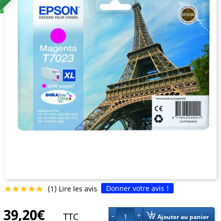
Donner votre avis !
(1) Lire les avis





39,20€
TTC
1
Ajouter au panier