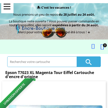
🏝️ C’est les vacances !
Nous prenons un peu de repos
du 28 juillet au 24 août.
La boutique reste ouverte ! Vous pouvez passer commande en
toute tranquillité, elles seront
expédiées à partir du 24 août.
Merci pour votre patience et très bel été à tous ! ☀️
0

Epson T7023 XL Magenta Tour Eiffel Cartouche
d'encre d'origine
LIVRAISON OFFERTE