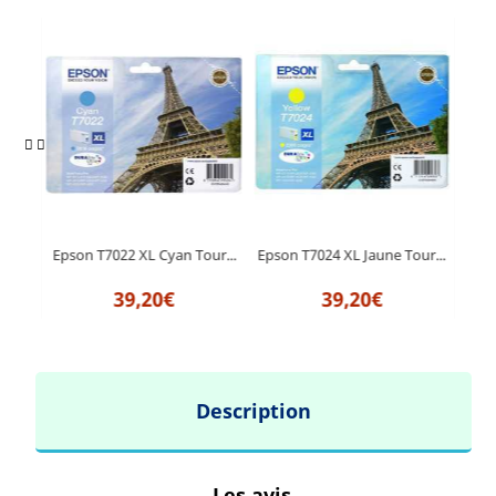
ur...
Epson T7022 XL Cyan Tour...
Epson T7024 XL Jaune Tour...
Epso
39,20€
39,20€
Description
Les avis