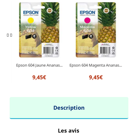
ta
Epson 604 Jaune Ananas...
Epson 604 Magenta Ananas...
E
9,45€
9,45€
Description
Les avis