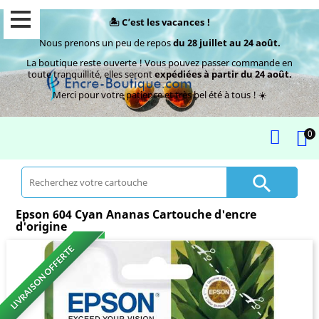
🏝️ C’est les vacances !
Nous prenons un peu de repos
du 28 juillet au 24 août.
La boutique reste ouverte ! Vous pouvez passer commande en
toute tranquillité, elles seront
expédiées à partir du 24 août.
Merci pour votre patience et très bel été à tous ! ☀️
0

Epson 604 Cyan Ananas Cartouche d'encre
d'origine
LIVRAISON OFFERTE