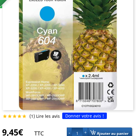
Donner votre avis !
(1) Lire les avis





9,45€
TTC
1
Ajouter au panier