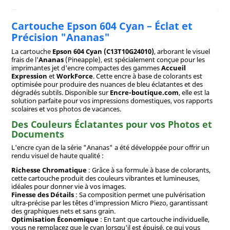
Cartouche Epson 604 Cyan – Éclat et
Précision "Ananas"
La cartouche
Epson 604 Cyan (C13T10G24010)
, arborant le visuel
frais de l'
Ananas
(Pineapple), est spécialement conçue pour les
imprimantes jet d'encre compactes des gammes
Accueil
Expression
et
WorkForce
. Cette encre à base de colorants est
optimisée pour produire des nuances de bleu éclatantes et des
dégradés subtils. Disponible sur
Encre-boutique.com
, elle est la
solution parfaite pour vos impressions domestiques, vos rapports
scolaires et vos photos de vacances.
Des Couleurs Éclatantes pour vos Photos et
Documents
L'encre cyan de la série "Ananas" a été développée pour offrir un
rendu visuel de haute qualité :
Richesse Chromatique
: Grâce à sa formule à base de colorants,
cette cartouche produit des couleurs vibrantes et lumineuses,
idéales pour donner vie à vos images.
Finesse des Détails
: Sa composition permet une pulvérisation
ultra-précise par les têtes d'impression Micro Piezo, garantissant
des graphiques nets et sans grain.
Optimisation Économique
: En tant que cartouche individuelle,
vous ne remplacez que le cyan lorsqu'il est épuisé, ce qui vous