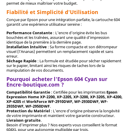
permet de mieux maîtriser votre budget.
Fiabilité et Simplicité d'Utilisation
Conçue par Epson pour une intégration parfaite, la cartouche 604
garantit une expérience utilisateur sereine :
Performance Constante
: L'encre d'origine évite les bus
bouchées et les traînées, assurant une qualité d'impression
identique de la première à la dernière page.
Installation Intuitive
: Sa forme compacte et son détrompeur
visuel (l'Ananas) permettent un remplacement rapide et sans
erreur.
Séchage Rapide
: La formule est étudiée pour sécher rapidement
sur le papier, limitant ainsi les risques de taches lors de la
manipulation de vos documents.
Pourquoi acheter l'Epson 604 Cyan sur
Encre-boutique.com ?
Compatibilité Garantie
: Certifiée pour les imprimantes
Epson
Expression Home XP-2200, XP-2205, XP-3200, XP-3205, XP-4200,
XP-4205
et
WorkForce WF-2910DWF, WF-2930DWF, WF-
2935DWF, WF-2950DWF
.
Protection du Matériel
: L'encre d'origine préserve la longévité
de votre imprimante et maintient votre garantie constructeur.
Livraison gratuite
.
Besoin d'imprimer plus ? Nos experts vous conseillent le format
604XL pour une autonomie multipliée par trois.