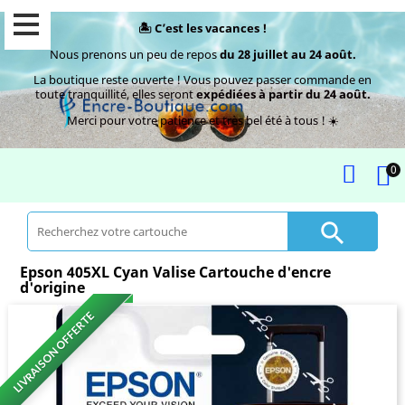
🏝️ C’est les vacances !
Nous prenons un peu de repos
du 28 juillet au 24 août.
La boutique reste ouverte ! Vous pouvez passer commande en
toute tranquillité, elles seront
expédiées à partir du 24 août.
Merci pour votre patience et très bel été à tous ! ☀️
0

Epson 405XL Cyan Valise Cartouche d'encre
d'origine
LIVRAISON OFFERTE