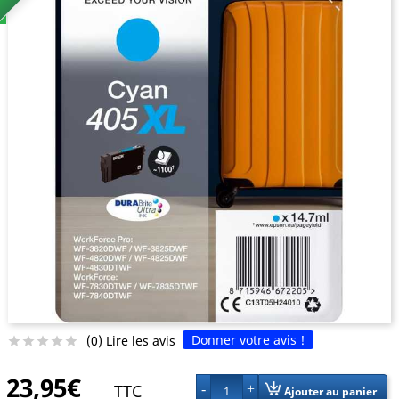
Donner votre avis !
(0) Lire les avis





23,95€
TTC
1
Ajouter au panier