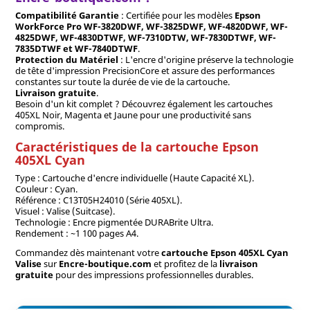
Compatibilité Garantie
: Certifiée pour les modèles
Epson
WorkForce Pro WF-3820DWF, WF-3825DWF, WF-4820DWF, WF-
4825DWF, WF-4830DTWF, WF-7310DTW, WF-7830DTWF, WF-
7835DTWF et WF-7840DTWF
.
Protection du Matériel
: L'encre d'origine préserve la technologie
de tête d'impression PrecisionCore et assure des performances
constantes sur toute la durée de vie de la cartouche.
Livraison gratuite
.
Besoin d'un kit complet ? Découvrez également les cartouches
405XL Noir, Magenta et Jaune pour une productivité sans
compromis.
Caractéristiques de la cartouche Epson
405XL Cyan
Type : Cartouche d'encre individuelle (Haute Capacité XL).
Couleur : Cyan.
Référence : C13T05H24010 (Série 405XL).
Visuel : Valise (Suitcase).
Technologie : Encre pigmentée DURABrite Ultra.
Rendement : ~1 100 pages A4.
Commandez dès maintenant votre
cartouche Epson 405XL Cyan
Valise
sur
Encre-boutique.com
et profitez de la
livraison
gratuite
pour des impressions professionnelles durables.