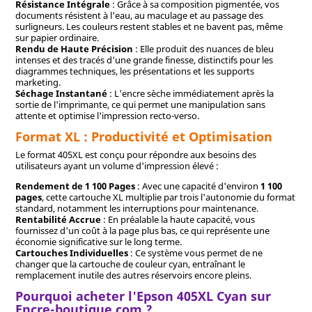
Résistance Intégrale
: Grâce à sa composition pigmentée, vos
documents résistent à l'eau, au maculage et au passage des
surligneurs. Les couleurs restent stables et ne bavent pas, même
sur papier ordinaire.
Rendu de Haute Précision
: Elle produit des nuances de bleu
intenses et des tracés d'une grande finesse, distinctifs pour les
diagrammes techniques, les présentations et les supports
marketing.
Séchage Instantané
: L'encre sèche immédiatement après la
sortie de l'imprimante, ce qui permet une manipulation sans
attente et optimise l'impression recto-verso.
Format XL : Productivité et Optimisation
Le format 405XL est conçu pour répondre aux besoins des
utilisateurs ayant un volume d'impression élevé :
Rendement de 1 100 Pages
: Avec une capacité d'environ
1 100
pages
, cette cartouche XL multiplie par trois l'autonomie du format
standard, notamment les interruptions pour maintenance.
Rentabilité Accrue
: En préalable la haute capacité, vous
fournissez d'un coût à la page plus bas, ce qui représente une
économie significative sur le long terme.
Cartouches Individuelles
: Ce système vous permet de ne
changer que la cartouche de couleur cyan, entraînant le
remplacement inutile des autres réservoirs encore pleins.
Pourquoi acheter l'Epson 405XL Cyan sur
Encre-boutique.com ?