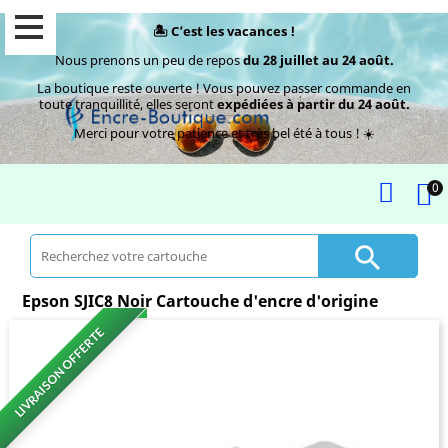
🏝️ C’est les vacances !
Nous prenons un peu de repos
du 28 juillet au 24 août.
La boutique reste ouverte ! Vous pouvez passer commande en
toute tranquillité, elles seront
expédiées à partir du 24 août.
Merci pour votre patience et très bel été à tous ! ☀️
0

Epson SJIC8 Noir Cartouche d'encre d'origine
LIVRAISON OFFERTE