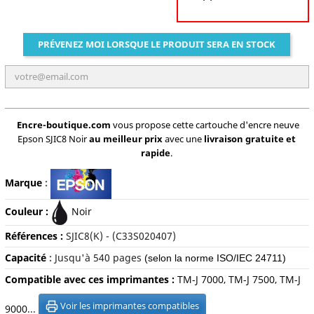
PRÉVENEZ MOI LORSQUE LE PRODUIT SERA EN STOCK
Encre-boutique.com
vous propose cette cartouche d'encre neuve
Epson SJIC8 Noir
au meilleur prix
avec une
livraison gratuite et
rapide
.
Marque
:
Couleur :
Noir
Références :
SJIC8(K)
- (
C33S020407)
Capacité
:
Jusqu'à
540 pages
(selon la norme ISO/IEC 24711)
Compatible avec ces imprimantes :
TM-J 7000, TM-J 7500, TM-J
Voir les imprimantes compatibles
9000...