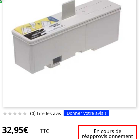
Donner votre avis !
(0) Lire les avis





32,95€
TTC
En cours de
réapprovisionnement