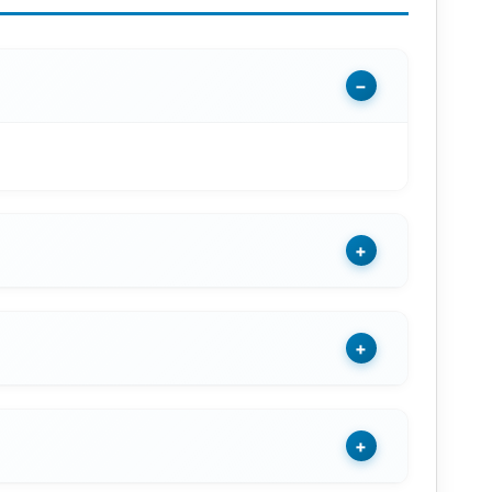
−
+
+
+