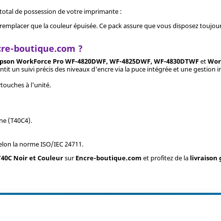
 total de possession de votre imprimante :
emplacer que la couleur épuisée. Ce pack assure que vous disposez toujours
cre-boutique.com ?
pson WorkForce Pro WF-4820DWF, WF-4825DWF, WF-4830DTWF
et
Wor
tit un suivi précis des niveaux d'encre via la puce intégrée et une gestion in
touches à l'unité.
ne (T40C4).
elon la norme ISO/IEC 24711.
T40C Noir et Couleur
sur
Encre-boutique.com
et profitez de la
livraison