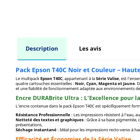
Description
Les avis
Pack Epson T40C Noir et Couleur – Haute
Le multipack
Epson T40C
, appartenant à la
Série Valise
, est l'en
quatre cartouches essentielles :
Noir, Cyan, Magenta et Jaune
. 
et une fiabilité de fonctionnement adaptée aux environnements de 
Encre DURABrite Ultra : L'Excellence pour l
L'encre contenue dans le pack Epson T40C est spécifiquement form
Résistance Professionnelle
: Les impressions résistent à l'eau,
Netteté des textes et graphiques
: Grâce à sa base pigmentée, ce
présentations.
Séchage instantané
: Idéal pour les impressions recto-verso à ha
Efficacité et Économies de la Série Valise