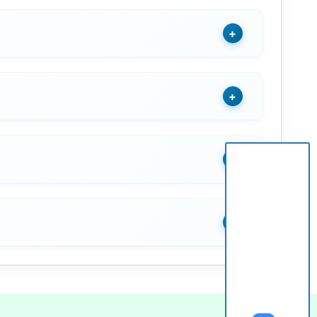
+
+
+
+