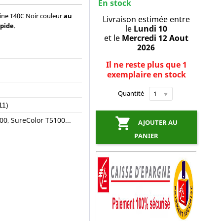
En stock
ine T40C Noir couleur
au
Livraison estimée entre
apide
.
le
Lundi 10
et le
Mercredi 12 Aout
2026
Il ne reste plus que 1
exemplaire en stock
Quantité
11)

00, SureColor T5100...
AJOUTER AU
PANIER