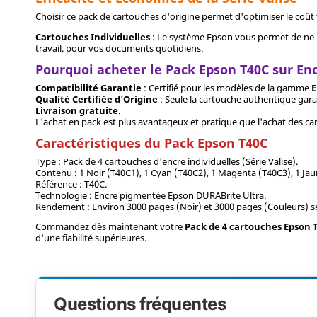
Choisir ce pack de cartouches d'origine permet d'optimiser le coût
Cartouches Individuelles
: Le système Epson vous permet de ne r
travail. pour vos documents quotidiens.
Pourquoi acheter le Pack Epson T40C sur En
Compatibilité Garantie
: Certifié pour les modèles de la gamme
E
Qualité Certifiée d'Origine
: Seule la cartouche authentique garan
Livraison gratuite
.
L'achat en pack est plus avantageux et pratique que l'achat des car
Caractéristiques du Pack Epson T40C
Type : Pack de 4 cartouches d'encre individuelles (Série Valise).
Contenu : 1 Noir (T40C1), 1 Cyan (T40C2), 1 Magenta (T40C3), 1 Jau
Référence : T40C.
Technologie : Encre pigmentée Epson DURABrite Ultra.
Rendement : Environ 3000 pages (Noir) et 3000 pages (Couleurs) s
Commandez dès maintenant votre
Pack de 4 cartouches Epson 
d'une fiabilité supérieures.
Questions fréquentes