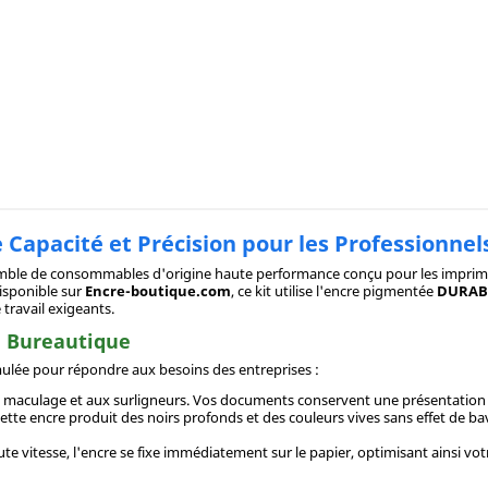
 Capacité et Précision pour les Professionnel
semble de consommables d'origine haute performance conçu pour les impri
Disponible sur
Encre-boutique.com
, ce kit utilise l'encre pigmentée
DURABr
travail exigeants.
a Bureautique
ulée pour répondre aux besoins des entreprises :
 au maculage et aux surligneurs. Vos documents conservent une présentatio
tte encre produit des noirs profonds et des couleurs vives sans effet de bavu
ute vitesse, l'encre se fixe immédiatement sur le papier, optimisant ainsi vot