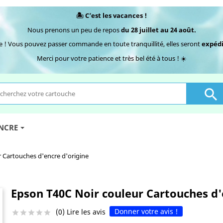
🏝️ C’est les vacances !
Nous prenons un peu de repos
du 28 juillet au 24 août.
e ! Vous pouvez passer commande en toute tranquillité, elles seront
expédi
Merci pour votre patience et très bel été à tous ! ☀️

ENCRE
 Cartouches d'encre d'origine
Epson T40C Noir couleur Cartouches d'
Donner votre avis !
(0) Lire les avis




