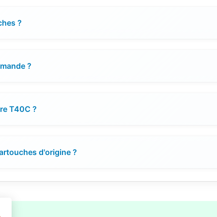
ches ?
ommande ?
cre T40C ?
artouches d'origine ?