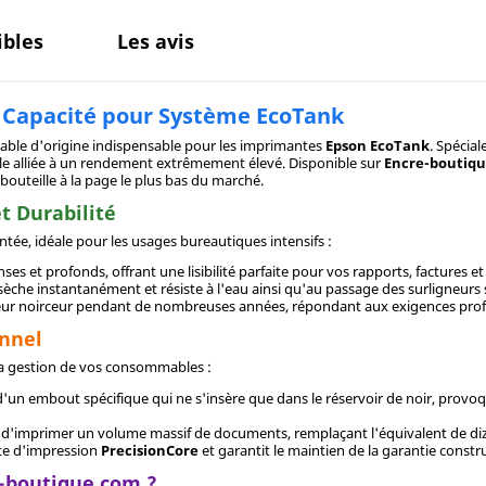
bles
Les avis
e Capacité pour Système EcoTank
ble d'origine indispensable pour les imprimantes
Epson EcoTank
. Spécia
le alliée à un rendement extrêmement élevé. Disponible sur
Encre-boutiq
bouteille à la page le plus bas du marché.
t Durabilité
ntée, idéale pour les usages bureautiques intensifs :
ses et profonds, offrant une lisibilité parfaite pour vos rapports, factures et c
sèche instantanément et résiste à l'eau ainsi qu'au passage des surligneurs 
leur noirceur pendant de nombreuses années, répondant aux exigences prof
nnel
 la gestion de vos consommables :
 d'un embout spécifique qui ne s'insère que dans le réservoir de noir, provo
 d'imprimer un volume massif de documents, remplaçant l'équivalent de diza
ête d'impression
PrecisionCore
et garantit le maintien de la garantie constr
e-boutique.com ?