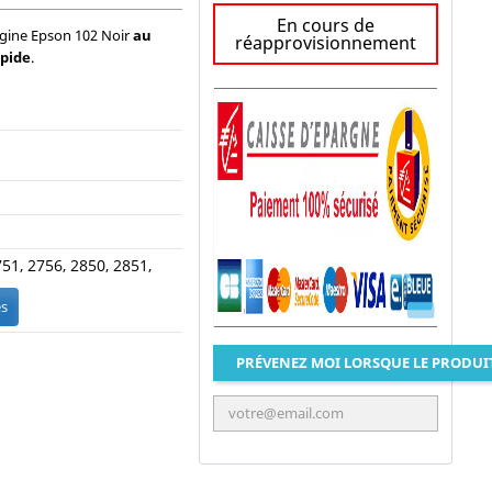
En cours de
igine Epson 102 Noir
au
réapprovisionnement
apide
.
51, 2756, 2850, 2851,
es
PRÉVENEZ MOI LORSQUE LE PRODUI