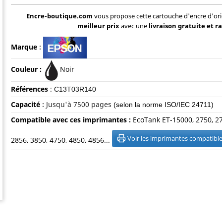
Encre-boutique.com
vous propose cette cartouche d'encre d'or
meilleur prix
avec une
livraison gratuite et r
Marque
:
Couleur :
Noir
Références
:
C13T03R140
Capacité
:
Jusqu'à 7500 pages
(selon la norme ISO/IEC 24711)
Compatible avec ces imprimantes :
EcoTank ET-15000, 2750, 27
Voir les imprimantes compatibl
2856, 3850, 4750, 4850, 4856...