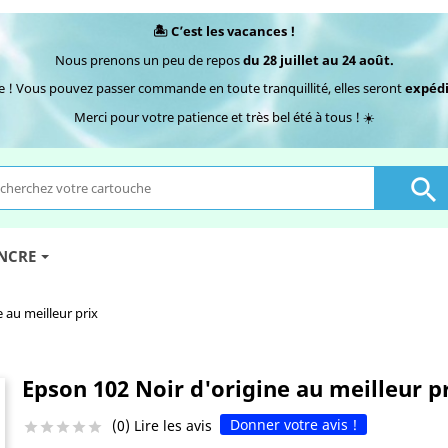
🏝️ C’est les vacances !
Nous prenons un peu de repos
du 28 juillet au 24 août.
e ! Vous pouvez passer commande en toute tranquillité, elles seront
expédi
Merci pour votre patience et très bel été à tous ! ☀️

ENCRE
 au meilleur prix
Epson 102 Noir d'origine au meilleur p
Donner votre avis !
(0) Lire les avis




