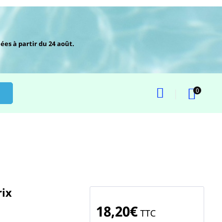
ées à partir du 24 août.
0
rix
18,20€
TTC