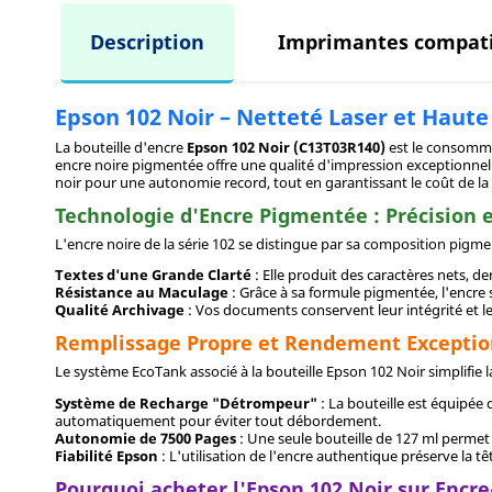
Description
Imprimantes compati
Epson 102 Noir – Netteté Laser et Haut
La bouteille d'encre
Epson 102 Noir (C13T03R140)
est le consomma
encre noire pigmentée offre une qualité d'impression exceptionnel
noir pour une autonomie record, tout en garantissant le coût de la 
Technologie d'Encre Pigmentée : Précision e
L'encre noire de la série 102 se distingue par sa composition pigme
Textes d'une Grande Clarté
: Elle produit des caractères nets, den
Résistance au Maculage
: Grâce à sa formule pigmentée, l'encre 
Qualité Archivage
: Vos documents conservent leur intégrité et 
Remplissage Propre et Rendement Exceptio
Le système EcoTank associé à la bouteille Epson 102 Noir simplifie
Système de Recharge "Détrompeur"
: La bouteille est équipée
automatiquement pour éviter tout débordement.
Autonomie de 7500 Pages
: Une seule bouteille de 127 ml permet
Fiabilité Epson
: L'utilisation de l'encre authentique préserve la t
Pourquoi acheter l'Epson 102 Noir sur Encr