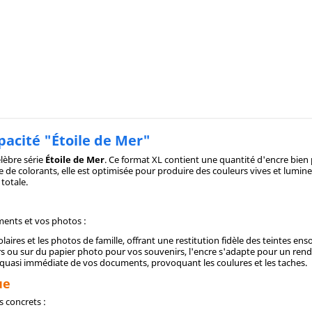
acité "Étoile de Mer"
élèbre série
Étoile de Mer
. Ce format XL contient une quantité d'encre bien 
base de colorants, elle est optimisée pour produire des couleurs vives et lum
 totale.
ments et vos photos :
aires et les photos de famille, offrant une restitution fidèle des teintes ensol
ers ou sur du papier photo pour vos souvenirs, l'encre s'adapte pour un ren
quasi immédiate de vos documents, provoquant les coulures et les taches.
ue
 concrets :