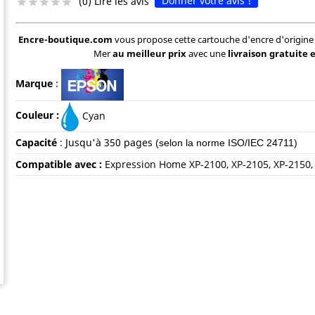
Donner votre avis !
(0) Lire les avis





Encre-boutique.com
vous propose cette cartouche d'encre d'origine
Mer
au meilleur prix
avec une
livraison gratuite 
Marque
:
Couleur :
Cyan
Capacité
:
Jusqu'à 35
0 pages
(selon la norme ISO/IEC 24711)
Compatible avec :
Expression Home XP-2100, XP-2105, XP-2150,