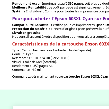
Rendement Accu
: Imprimez jusqu'à
350 pages
, soit plus du do
Meilleure Rentabilité
: Le coût par page est significativement réd
Système Individuel
: Comme pour toutes les imprimantes compatibl
Pourquoi acheter l'Epson 603XL Cyan sur E
Compatibilité Garantie
: Certifiée pour les imprimantes
Epson Ex
Protection du Matériel
: L'encre d'origine Epson préserve la duré
Livraison gratuite
.
Nos conseillers sont à votre disposition pour vous aider à compléter
Caractéristiques de la cartouche Epson 603
Type : Cartouche d'encre individuelle (Haute Capacité).
Couleur : Cyan
Référence : C13T03A24010 (Série 603XL).
Visuel : Étoile de Mer (Starfish).
Rendement : ~350 pages A4.
Contenance : 4,0 ml.
Commandez dès maintenant votre
cartouche Epson 603XL Cyan 