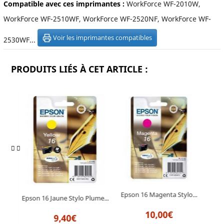
Compatible avec ces imprimantes :
WorkForce WF-2010W,
WorkForce WF-2510WF, WorkForce WF-2520NF, WorkForce WF-
Voir les imprimantes compatibles
2530WF...
PRODUITS LIÉS À CET ARTICLE :
Epson 16 Magenta Stylo...
...
Epson 16 Jaune Stylo Plume...
Epso
10,00€
9,40€