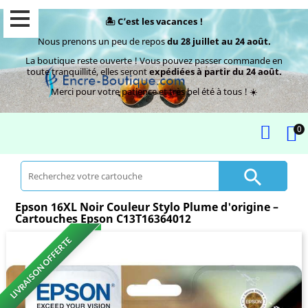
🏝️ C’est les vacances !
Nous prenons un peu de repos
du 28 juillet au 24 août.
La boutique reste ouverte ! Vous pouvez passer commande en
toute tranquillité, elles seront
expédiées à partir du 24 août.
Merci pour votre patience et très bel été à tous ! ☀️
0

Epson 16XL Noir Couleur Stylo Plume d'origine –
Cartouches Epson C13T16364012
LIVRAISON OFFERTE