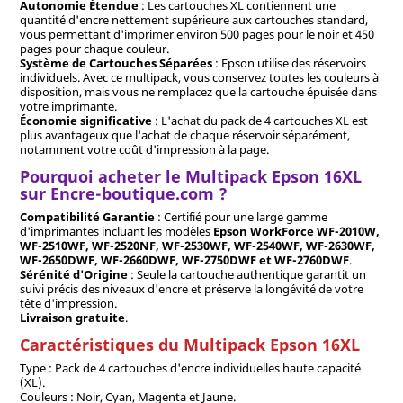
Autonomie Étendue
: Les cartouches XL contiennent une
quantité d'encre nettement supérieure aux cartouches standard,
vous permettant d'imprimer environ 500 pages pour le noir et 450
pages pour chaque couleur.
Système de Cartouches Séparées
: Epson utilise des réservoirs
individuels. Avec ce multipack, vous conservez toutes les couleurs à
disposition, mais vous ne remplacez que la cartouche épuisée dans
votre imprimante.
Économie significative
: L'achat du pack de 4 cartouches XL est
plus avantageux que l'achat de chaque réservoir séparément,
notamment votre coût d'impression à la page.
Pourquoi acheter le Multipack Epson 16XL
sur Encre-boutique.com ?
Compatibilité Garantie
: Certifié pour une large gamme
d'imprimantes incluant les modèles
Epson WorkForce WF-2010W,
WF-2510WF, WF-2520NF, WF-2530WF, WF-2540WF, WF-2630WF,
WF-2650DWF, WF-2660DWF, WF-2750DWF et WF-2760DWF
.
Sérénité d'Origine
: Seule la cartouche authentique garantit un
suivi précis des niveaux d'encre et préserve la longévité de votre
tête d'impression.
Livraison gratuite
.
Caractéristiques du Multipack Epson 16XL
Type : Pack de 4 cartouches d'encre individuelles haute capacité
(XL).
Couleurs : Noir, Cyan, Magenta et Jaune.