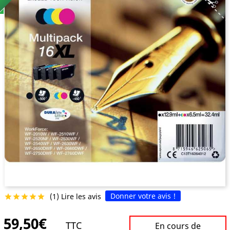
Donner votre avis !
(1) Lire les avis





59,50€
TTC
En cours de