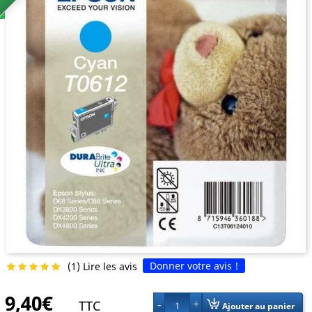
Donner votre avis !
(1) Lire les avis





9,40€
TTC
1
Ajouter au panier