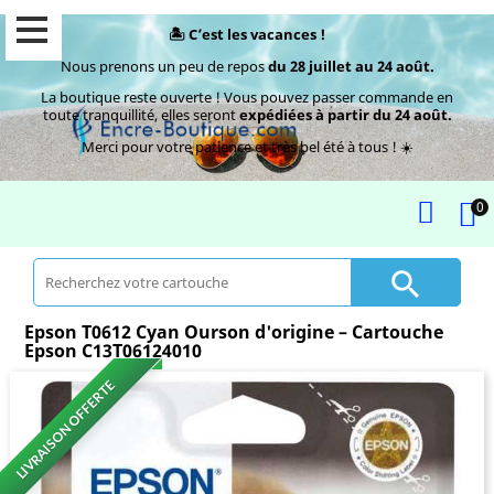
🏝️ C’est les vacances !
Nous prenons un peu de repos
du 28 juillet au 24 août.
La boutique reste ouverte ! Vous pouvez passer commande en
toute tranquillité, elles seront
expédiées à partir du 24 août.
Merci pour votre patience et très bel été à tous ! ☀️
0

Epson T0612 Cyan Ourson d'origine – Cartouche
Epson C13T06124010
LIVRAISON OFFERTE