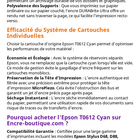
permettant un archivage durable de vos dossiers et graphiques.
Polyvalence des Supports
: Que vous imprimiez sur papier
ordinaire ou sur papier couché, l'encre DURABrite Ultra offre un
rendu net sans traverser la page, ce qui facilite l'impression recto-
verso.
Efficacité du Système de Cartouches
Individuelles
Choisir la cartouche d'origine Epson T0612 Cyan permet d'optimiser
les performances de votre matériel :
Économie et Écologie
: Avec le système de réservoirs séparés
Epson, vous ne remplacez que la cartouche cyan lorsqu'elle est vide.
Ce mode de gestion évite le gaspillage d'encre fréquent sur les
cartouches monoblocs.
Préservation de la Tête d'Impression
: L'encre authentique est
filtrée avec une précision extrême pour protéger la tête
d'impression
MicroPiezo
. Cela évite l'obstruction des bus et
garantit un jet d'encre précis page après page.
Séchage Instantané
: L'encre sèche immédiatement au contact
du papier, permettant une utilisation rapide de vos documents sans
risque de traces ou de transferts d'encre.
Pourquoi acheter l'Epson T0612 Cyan sur
Encre-boutique.com ?
Compatibilité Garantie
: Certifiée pour une large gamme
d'imprimantes incluant les modèles
Epson Stylus D68, D88,