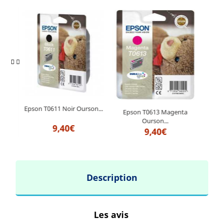
Epson T0611 Noir Ourson...
r
Epson T0613 Magenta
Epso
Ourson...
9,40€
9,40€
Description
Les avis