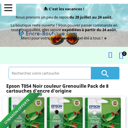
🏝️ C’est les vacances !
Nous prenons un peu de repos
du 28 juillet au 24 août.
La boutique reste ouverte ! Vous pouvez passer commande en
toute tranquillité, elles seront
expédiées à partir du 24 août.
Merci pour votre patience et très bel été à tous ! ☀️
0

Epson T054 Noir couleur Grenouille Pack de 8
cartouches d'encre d'origine
LIVRAISON OFFERTE