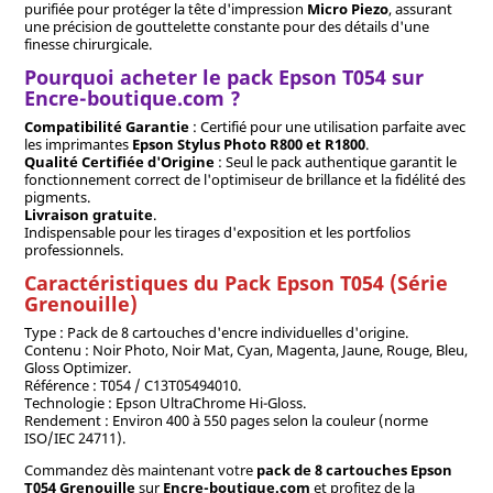
purifiée pour protéger la tête d'impression
Micro Piezo
, assurant
une précision de gouttelette constante pour des détails d'une
finesse chirurgicale.
Pourquoi acheter le pack Epson T054 sur
Encre-boutique.com ?
Compatibilité Garantie
: Certifié pour une utilisation parfaite avec
les imprimantes
Epson Stylus Photo R800 et R1800
.
Qualité Certifiée d'Origine
: Seul le pack authentique garantit le
fonctionnement correct de l'optimiseur de brillance et la fidélité des
pigments.
Livraison gratuite
.
Indispensable pour les tirages d'exposition et les portfolios
professionnels.
Caractéristiques du Pack Epson T054 (Série
Grenouille)
Type : Pack de 8 cartouches d'encre individuelles d'origine.
Contenu : Noir Photo, Noir Mat, Cyan, Magenta, Jaune, Rouge, Bleu,
Gloss Optimizer.
Référence : T054 / C13T05494010.
Technologie : Epson UltraChrome Hi-Gloss.
Rendement : Environ 400 à 550 pages selon la couleur (norme
ISO/IEC 24711).
Commandez dès maintenant votre
pack de 8 cartouches Epson
T054 Grenouille
sur
Encre-boutique.com
et profitez de la