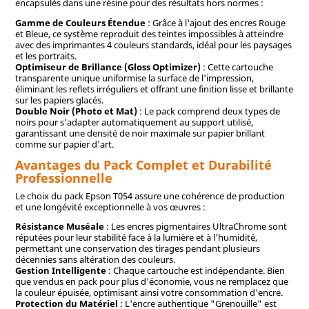
encapsulés dans une résine pour des résultats hors normes :
Gamme de Couleurs Étendue
: Grâce à l'ajout des encres Rouge
et Bleue, ce système reproduit des teintes impossibles à atteindre
avec des imprimantes 4 couleurs standards, idéal pour les paysages
et les portraits.
Optimiseur de Brillance (Gloss Optimizer)
: Cette cartouche
transparente unique uniformise la surface de l'impression,
éliminant les reflets irréguliers et offrant une finition lisse et brillante
sur les papiers glacés.
Double Noir (Photo et Mat)
: Le pack comprend deux types de
noirs pour s'adapter automatiquement au support utilisé,
garantissant une densité de noir maximale sur papier brillant
comme sur papier d'art.
Avantages du Pack Complet et Durabilité
Professionnelle
Le choix du pack Epson T054 assure une cohérence de production
et une longévité exceptionnelle à vos œuvres :
Résistance Muséale
: Les encres pigmentaires UltraChrome sont
réputées pour leur stabilité face à la lumière et à l'humidité,
permettant une conservation des tirages pendant plusieurs
décennies sans altération des couleurs.
Gestion Intelligente
: Chaque cartouche est indépendante. Bien
que vendus en pack pour plus d'économie, vous ne remplacez que
la couleur épuisée, optimisant ainsi votre consommation d'encre.
Protection du Matériel
: L'encre authentique "Grenouille" est