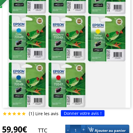
Donner votre avis !
(1) Lire les avis





59,90€
TTC
1
Ajouter au panier