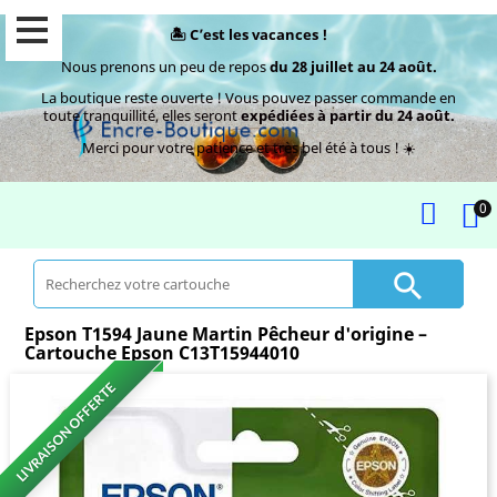
🏝️ C’est les vacances !
Nous prenons un peu de repos
du 28 juillet au 24 août.
La boutique reste ouverte ! Vous pouvez passer commande en
toute tranquillité, elles seront
expédiées à partir du 24 août.
Merci pour votre patience et très bel été à tous ! ☀️
0

Epson T1594 Jaune Martin Pêcheur d'origine –
Cartouche Epson C13T15944010
LIVRAISON OFFERTE