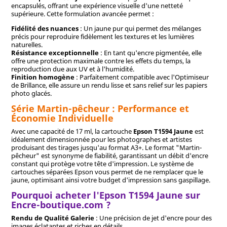
encapsulés, offrant une expérience visuelle d'une netteté
supérieure. Cette formulation avancée permet :
Fidélité des nuances
: Un jaune pur qui permet des mélanges
précis pour reproduire fidèlement les textures et les lumières
naturelles.
Résistance exceptionnelle
: En tant qu'encre pigmentée, elle
offre une protection maximale contre les effets du temps, la
reproduction due aux UV et à l'humidité.
Finition homogène
: Parfaitement compatible avec l'Optimiseur
de Brillance, elle assure un rendu lisse et sans relief sur les papiers
photo glacés.
Série Martin-pêcheur : Performance et
Économie Individuelle
Avec une capacité de 17 ml, la cartouche
Epson T1594 Jaune
est
idéalement dimensionnée pour les photographes et artistes
produisant des tirages jusqu'au format A3+. Le format "Martin-
pêcheur" est synonyme de fiabilité, garantissant un débit d'encre
constant qui protège votre tête d'impression. Le système de
cartouches séparées Epson vous permet de ne remplacer que le
jaune, optimisant ainsi votre budget d'impression sans gaspillage.
Pourquoi acheter l'Epson T1594 Jaune sur
Encre-boutique.com ?
Rendu de Qualité Galerie
: Une précision de jet d'encre pour des
images éclatantes et riches en détails.