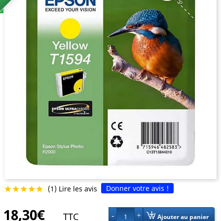
Donner votre avis !
(1) Lire les avis





18,30€
TTC
1
Ajouter au panier