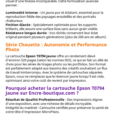
visuel d'une finesse incomparable. Cette formulation avancée
permet :
Luminosité intense
: Un jaune pur et éclatant, essentiel pour la
reproduction fidèle des paysages ensoleillés et des portraits
chaleureux.
Finition Glacée
: Spécialement optimisée pour les supports
brillants, elle assure une surface lisse sans aucun grain visible.
Résistance longue durée
: Vos clichés conservent leur éclat
original pendant plusieurs générations (plus de 200 ans en album).
Série Chouette : Autonomie et Performance
Photo
La cartouche
Epson T0794 Jaune
offre un rendement élevé
d'environ 520 pages (selon les normes ISO), ce qui en fait un allié de
choix pour les séries de tirages photo ou les portfolios. Son format
est parfaitement adapté aux besoins des créatifs souhaitant un flux
de travail ininterrompu. Avec le système de cartouches séparées
Epson, vous ne remplacez que le réservoir jaune lorsqu'il est vide,
optimisant ainsi votre coût de revient par impression.
Pourquoi acheter la cartouche Epson T0794
Jaune sur Encre-boutique.com ?
Résultat de Qualité Professionnelle
: Des impressions dignes
d'une exposition, avec une richesse de détails incroyable.
Intégrité du matériel : Cartouche certifiée pour préserver la santé de
votre tête d'impression MicroPiezo.