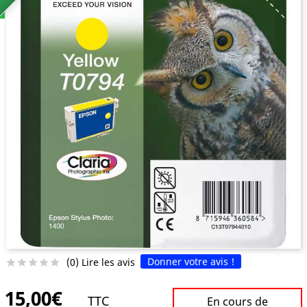
Donner votre avis !
(0) Lire les avis





15,00€
TTC
En cours de