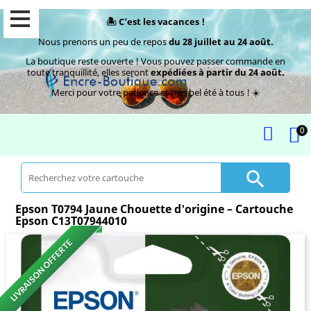
🏝️ C’est les vacances !
Nous prenons un peu de repos
du 28 juillet au 24 août.
La boutique reste ouverte ! Vous pouvez passer commande en
toute tranquillité, elles seront
expédiées à partir du 24 août.
Merci pour votre patience et très bel été à tous ! ☀️
0

Epson T0794 Jaune Chouette d'origine – Cartouche
Epson C13T07944010
LIVRAISON OFFERTE