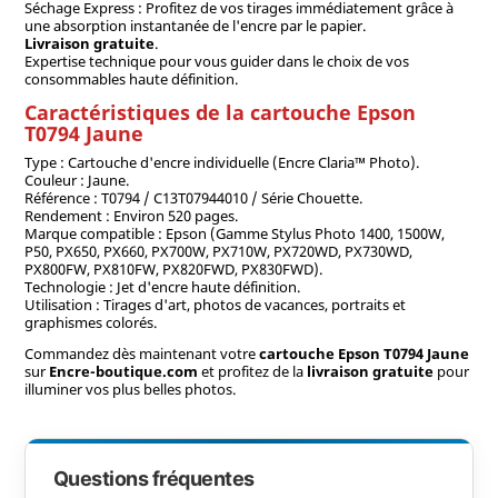
Séchage Express : Profitez de vos tirages immédiatement grâce à
une absorption instantanée de l'encre par le papier.
Livraison gratuite
.
Expertise technique pour vous guider dans le choix de vos
consommables haute définition.
Caractéristiques de la cartouche Epson
T0794 Jaune
Type : Cartouche d'encre individuelle (Encre Claria™ Photo).
Couleur : Jaune.
Référence : T0794 / C13T07944010 / Série Chouette.
Rendement : Environ 520 pages.
Marque compatible : Epson (Gamme Stylus Photo 1400, 1500W,
P50, PX650, PX660, PX700W, PX710W, PX720WD, PX730WD,
PX800FW, PX810FW, PX820FWD, PX830FWD).
Technologie : Jet d'encre haute définition.
Utilisation : Tirages d'art, photos de vacances, portraits et
graphismes colorés.
Commandez dès maintenant votre
cartouche Epson T0794 Jaune
sur
Encre-boutique.com
et profitez de la
livraison gratuite
pour
illuminer vos plus belles photos.
Questions fréquentes