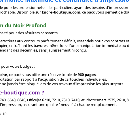
ale pour les professionnels et les particuliers ayant des besoins d'impress
éprochable. Disponible sur
Encre-boutique.com
, ce pack vous permet de dou
on du Noir Profond
ité pour des résultats constants :
aractères aux contours parfaitement définis, essentiels pour vos contrats et
pier, entraînant les bavures même lors d'une manipulation immédiate ou de 
 pendant des décennies, sans jaunissement ni conçu.
e pour votre budget :
uche
, ce pack vous offre une réserve totale de
960 pages
.
itation par rapport à l'acquisition de cartouches individuelles.
ne jamais être bloqué lors de vos travaux d'impression les plus urgents.
re-boutique.com ?
0, 6540, 6840, Officejet 6210, 7210, 7310, 7410, et Photosmart 2575, 2610, 8
d'impression, assurant une qualité "neuve" à chaque remplacement.
s HP.