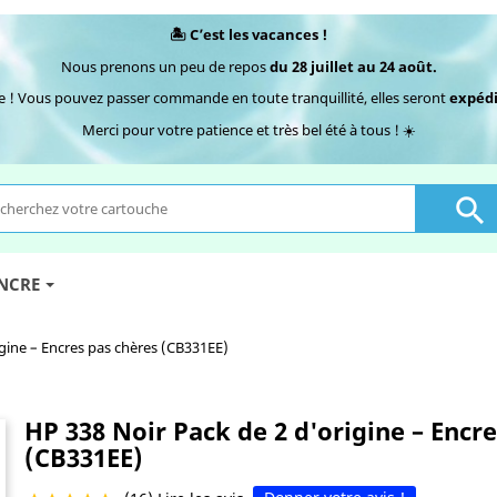
🏝️ C’est les vacances !
Nous prenons un peu de repos
du 28 juillet au 24 août.
e ! Vous pouvez passer commande en toute tranquillité, elles seront
expédi
Merci pour votre patience et très bel été à tous ! ☀️

ENCRE
igine – Encres pas chères (CB331EE)
HP 338 Noir Pack de 2 d'origine – Encr
(CB331EE)