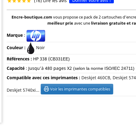
Donner votre avis !
(16) Lire les avis





Encre-boutique.com
vous propose ce pack de 2 cartouches d'encre
meilleur prix
avec une
livraison gratuite et r
Marque
:
Couleur :
Noir
Références :
HP
338 (
CB331EE)
Capacité
:
Jusqu'à
480 pages X2
(selon la norme ISO/IEC 24711)
Compatible avec ces imprimantes :
Deskjet 460CB, Deskjet 574
Voir les imprimantes compatibles
Deskjet 5740xi...