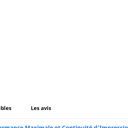
bles
Les avis
rformance Maximale et Continuité d'Impressi