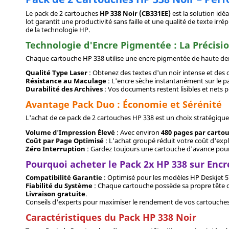
Le pack de 2 cartouches
HP 338 Noir (CB331EE)
est la solution idé
lot garantit une productivité sans faille et une qualité de texte irr
de la technologie HP.
Technologie d'Encre Pigmentée : La Précisi
Chaque cartouche HP 338 utilise une encre pigmentée de haute dens
Qualité Type Laser
: Obtenez des textes d'un noir intense et des c
Résistance au Maculage
: L'encre sèche instantanément sur le pa
Durabilité des Archives
: Vos documents restent lisibles et nets
Avantage Pack Duo : Économie et Sérénité
L'achat de ce pack de 2 cartouches HP 338 est un choix stratégiqu
Volume d'Impression Élevé
: Avec environ
480 pages par carto
Coût par Page Optimisé
: L'achat groupé réduit votre coût d'explo
Zéro Interruption
: Gardez toujours une cartouche d'avance pour 
Pourquoi acheter le Pack 2x HP 338 sur Enc
Compatibilité Garantie
: Optimisé pour les modèles HP Deskjet 574
Fiabilité du Système
: Chaque cartouche possède sa propre tête 
Livraison gratuite
.
Conseils d'experts pour maximiser le rendement de vos cartouche
Caractéristiques du Pack HP 338 Noir