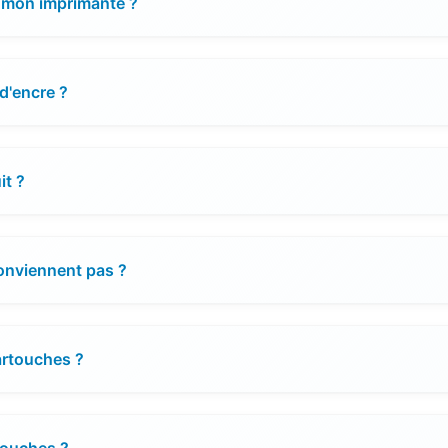
 mon imprimante ?
d'encre ?
it ?
conviennent pas ?
cartouches ?
touches ?