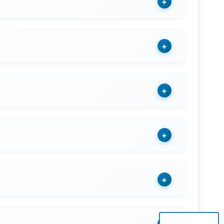
+
+
+
+
+
+