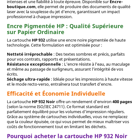
intenses et une fiabilité à toute épreuve. Disponible sur
Encre-
boutique.com
, elle permet de produire des documents de qualité
laser avec la souplesse du jet d'encre, garantissant un impact
professionnel à chaque impression.
Encre Pigmentée HP : Qualité Supérieure
sur Papier Ordinaire
La cartouche
HP 932
utilise une encre noire pigmentée de haute
technologie. Cette formulation est optimisée pour :
Netteté irréprochable
: Des textes sombres et précis, parfaits
pour vos contrats, rapports et présentations.
Résistance exceptionnelle
: L'encre résiste à l'eau, au maculage
et même au passage de surligneurs, assurant l'intégrité de vos
écrits.
Séchage ultra-rapide
: Idéale pour les impressions à haute vitesse
et le mode recto-verso, entraînera tout transfert d'encre.
Efficacité et Économie Individuelle
La cartouche
HP 932 Noir
offre un rendement d'environ
400 pages
(selon la norme ISO/IEC 24711). Ce format standard est
parfaitement équilibré pour les volumes d'impression réguliers.
Grâce au système de cartouches individuelles, vous ne remplacez
que la couleur épuisée, ce qui vous permet de mieux maîtriser vos
coûts de fonctionnement tout en limitant les déchets.
Pourquoi acheter la cartouche HP 932 Noir