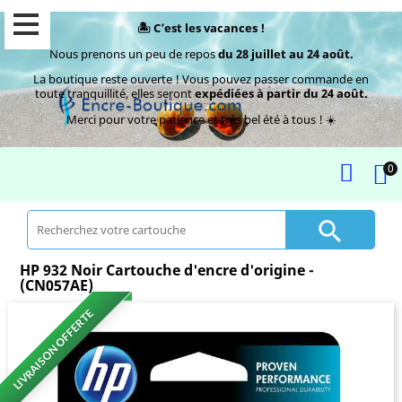
🏝️ C’est les vacances !
Nous prenons un peu de repos
du 28 juillet au 24 août.
La boutique reste ouverte ! Vous pouvez passer commande en
toute tranquillité, elles seront
expédiées à partir du 24 août.
Merci pour votre patience et très bel été à tous ! ☀️
0

HP 932 Noir Cartouche d'encre d'origine -
(CN057AE)
LIVRAISON OFFERTE