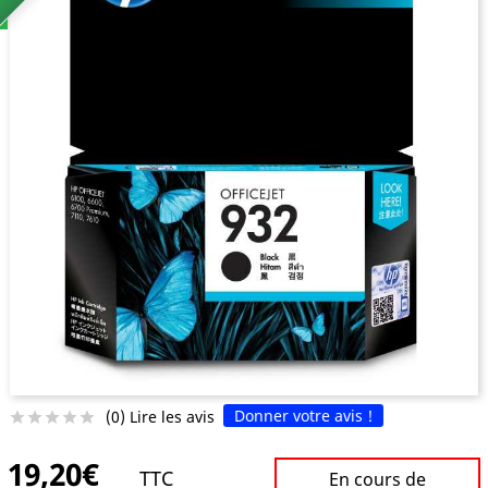
Donner votre avis !
(0) Lire les avis





19,20€
TTC
En cours de