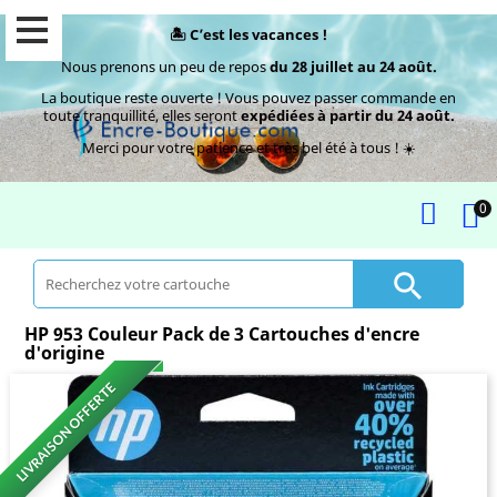
🏝️ C’est les vacances !
Nous prenons un peu de repos
du 28 juillet au 24 août.
La boutique reste ouverte ! Vous pouvez passer commande en
toute tranquillité, elles seront
expédiées à partir du 24 août.
Merci pour votre patience et très bel été à tous ! ☀️
0

HP 953 Couleur Pack de 3 Cartouches d'encre
d'origine
LIVRAISON OFFERTE