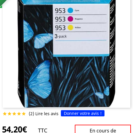
Donner votre avis !
(2) Lire les avis





54,20€
TTC
En cours de