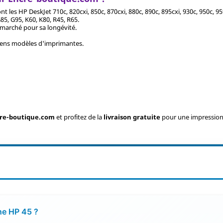
es HP DeskJet 710c, 820cxi, 850c, 870cxi, 880c, 890c, 895cxi, 930c, 950c, 959c
G85, G95, K60, K80, R45, R65.
 marché pour sa longévité.
ciens modèles d'imprimantes.
re-boutique.com
et profitez de la
livraison gratuite
pour une impression 
che HP 45 ?