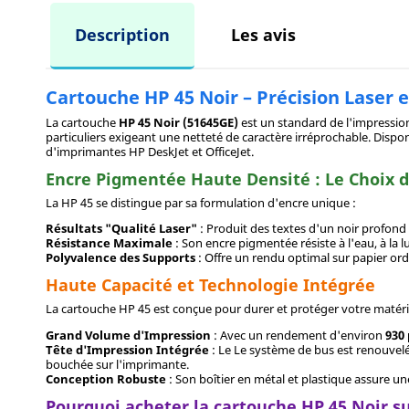
Description
Les avis
Cartouche HP 45 Noir – Précision Laser 
La cartouche
HP 45 Noir (51645GE)
est un standard de l'impression
particuliers exigeant une netteté de caractère irréprochable. Dispo
d'imprimantes HP DeskJet et OfficeJet.
Encre Pigmentée Haute Densité : Le Choix d
La HP 45 se distingue par sa formulation d'encre unique :
Résultats "Qualité Laser"
: Produit des textes d'un noir profon
Résistance Maximale
: Son encre pigmentée résiste à l'eau, à la l
Polyvalence des Supports
: Offre un rendu optimal sur papier or
Haute Capacité et Technologie Intégrée
La cartouche HP 45 est conçue pour durer et protéger votre matérie
Grand Volume d'Impression
: Avec un rendement d'environ
930
Tête d'Impression Intégrée
: Le Le système de bus est renouvel
bouchée sur l'imprimante.
Conception Robuste
: Son boîtier en métal et plastique assure un
Pourquoi acheter la cartouche HP 45 Noir s