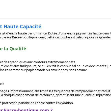
et Haute Capacité
 jet d'encre haute performance. Dotée d'une encre pigmentée haute densité,
nible sur
Encre-boutique.com
, cette cartouche est célèbre pour sa grande
e la Qualité
d et des graphiques aux contours extrêmement nets.
umière et aux surligneurs, ce qui en fait le choix idéal pour les documents jur
dinaire comme sur papier coton ou enveloppes, sans bavure.
l :
 pages
impressionnant, elle limite les fréquences de remplacement et réduit 
é à chaque changement de cartouche, garantissant une qualité d'impression
e protection parfaite de l'encre contre l'oxydation.
ur Encre-boutique.com ?