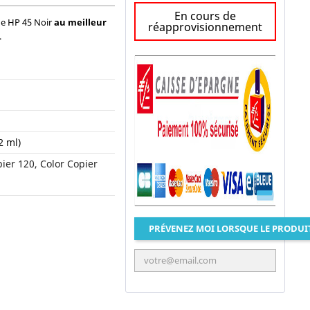
En cours de
ne HP 45 Noir
au meilleur
réapprovisionnement
.
2 ml)
pier 120, Color Copier
PRÉVENEZ MOI LORSQUE LE PRODUI