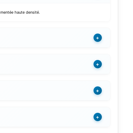
gmentée haute densité.
+
+
+
+