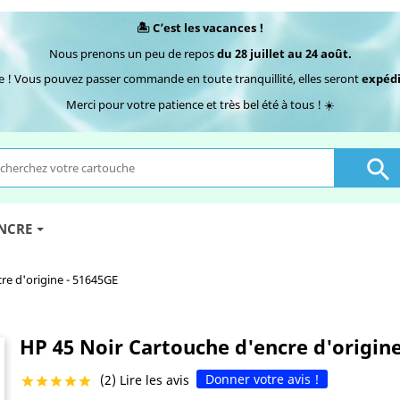
🏝️ C’est les vacances !
Nous prenons un peu de repos
du 28 juillet au 24 août.
e ! Vous pouvez passer commande en toute tranquillité, elles seront
expédi
Merci pour votre patience et très bel été à tous ! ☀️

ENCRE
re d'origine - 51645GE
HP 45 Noir Cartouche d'encre d'origine
Donner votre avis !
(2) Lire les avis




