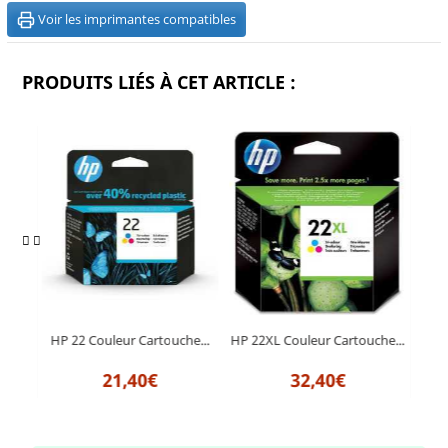
Voir les imprimantes compatibles
PRODUITS LIÉS À CET ARTICLE :
he...
HP 22 Couleur Cartouche...
HP 22XL Couleur Cartouche...
HP 
21,40€
32,40€