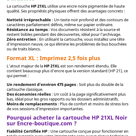
La cartouche
HP 21XL
utilise une encre noire pigmentée de haute
qualité. Ses propriétés physiques offrent des avantages concrets :
Netteté irréprochable
: Un texte noir profond et des contours de
caractères parfaitement définis, même sur papier ordinaire.
Résistance au temps
: Vos documents résistent à la source et
restent lisibles pendant des découvertes, idéal pour l'archivage.
Zéro entretien
: En utilisant la cartouche, vous installez une tête
d'impression neuve, ce qui élimine les problèmes de bus bouchées
ou de traits blancs.
Format XL : Imprimez 2,5 fois plus
L'atout majeur de la
HP 21XL
est son rendement étendu. Elle
contient beaucoup plus d'encre que la version standard (HP 21), ce
qui permet :
Un rendement d'environ 475 pages
: Soit plus du double de la
cartouche classique.
Des économies réelles
: Un coût à la page significativement plus
bas, idéal pour les gros rapports ou les dossiers administratifs.
Moins de remplacements
: Plus de confort et moins de stress lors
de vos sessions d'impression importantes.
Pourquoi acheter la cartouche HP 21XL Noir
sur Encre-boutique.com ?
Fiabilité Certifiée HP
: Une cartouche conçue pour fonctionner en