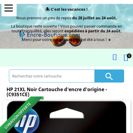
🏝️ C’est les vacances !
Nous prenons un peu de repos
du 28 juillet au 24 août.
La boutique reste ouverte ! Vous pouvez passer commande en
toute tranquillité, elles seront
expédiées à partir du 24 août.
Merci pour votre patience et très bel été à tous ! ☀️
0

HP 21XL Noir Cartouche d'encre d'origine -
(C9351CE)
LIVRAISON OFFERTE