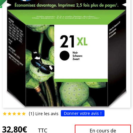
Donner votre avis !
(1) Lire les avis





32,80€
TTC
En cours de