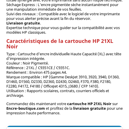
totale synergie avec votre imprimante sans aucun risque technique.
Séchage Express : L'encre pigmentée sèche instantanément pour
une manipulation immédiate de vos feuilles.
Suivi des niveaux : Compatible avec le logiciel de votre imprimante
pour vous alerter précise avant la fin du réservoir.
Livraison gratuite
.
Expertise technique pour vous guider sur la compatibilité avec vos
modèles HP classiques.
Caractéristiques de la cartouche HP 21XL
Noir
Type : Cartouche d'encre individuelle Haute Capacité (XL) avec tête
d'impression intégrée.
Couleur : Noir Pigmenté.
Référence : 21XL / C9351CE / C9351C.
Rendement : Environ 475 pages A4.
Marque compatible : HP (Gamme DeskJet 3910, 3920, 3940, D1360,
D1460, D1560, D2330, D2360, D2430, D2460, F370, F380, F2180,
F2280, F4172, F4180 / OfficeJet 4315, J3680 / CFP 1410).
Utilisation : Rapports scolaires, contrats, courriers officiels et
archivage.
Commandez dès maintenant votre
cartouche HP 21XL Noir
sur
Encre-boutique.com
et profitez de la
livraison gratuite
pour une
impression haute performance.