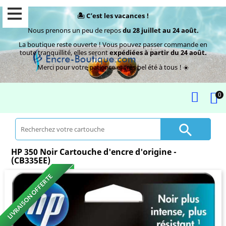
🏝️ C’est les vacances !
Nous prenons un peu de repos
du 28 juillet au 24 août.
La boutique reste ouverte ! Vous pouvez passer commande en
toute tranquillité, elles seront
expédiées à partir du 24 août.
Merci pour votre patience et très bel été à tous ! ☀️
0

HP 350 Noir Cartouche d'encre d'origine -
(CB335EE)
LIVRAISON OFFERTE