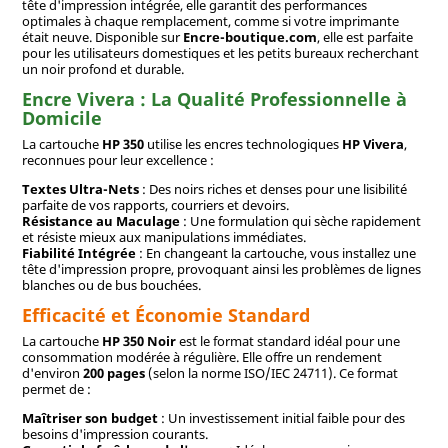
tête d'impression intégrée, elle garantit des performances
optimales à chaque remplacement, comme si votre imprimante
était neuve. Disponible sur
Encre-boutique.com
, elle est parfaite
pour les utilisateurs domestiques et les petits bureaux recherchant
un noir profond et durable.
Encre Vivera : La Qualité Professionnelle à
Domicile
La cartouche
HP 350
utilise les encres technologiques
HP Vivera
,
reconnues pour leur excellence :
Textes Ultra-Nets
: Des noirs riches et denses pour une lisibilité
parfaite de vos rapports, courriers et devoirs.
Résistance au Maculage
: Une formulation qui sèche rapidement
et résiste mieux aux manipulations immédiates.
Fiabilité Intégrée
: En changeant la cartouche, vous installez une
tête d'impression propre, provoquant ainsi les problèmes de lignes
blanches ou de bus bouchées.
Efficacité et Économie Standard
La cartouche
HP 350 Noir
est le format standard idéal pour une
consommation modérée à régulière. Elle offre un rendement
d'environ
200 pages
(selon la norme ISO/IEC 24711). Ce format
permet de :
Maîtriser son budget
: Un investissement initial faible pour des
besoins d'impression courants.