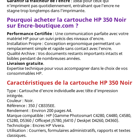
Garantir la fraîcheur de l'encre
: Idéal pour ceux qui
n'impriment pas quotidiennement, entraînant que l'encre ne
stagne trop longtemps dans l'imprimante.
Pourquoi acheter la cartouche HP 350 Noir
sur Encre-boutique.com ?
Performance Certifiée
: Une communication parfaite avec votre
matériel HP pour un suivi précis des niveaux d'encre.
Installation Propre : Conception ergonomique permettant un
remplacement simple et rapide sans contact avec l'encre.
Qualité Archive : Vos documents restants importants intacts et
lisibles pendant de nombreuses années.
Livraison gratuite
.
Expertise technique pour vous accompagner dans le choix de vos
consommables HP.
Caractéristiques de la cartouche HP 350 Noir
Type : Cartouche d'encre individuelle avec tête d'impression
intégrée.
Couleur : Noir.
Référence : 350 / CB335EE.
Rendement : Environ 200 pages A4.
Marque compatible : HP (Gamme Photosmart C4280, C4480, C4580,
C5280, D5360 / OfficeJet J5780, J6410 / DeskJet D4260, D4360).
Technologie : Encres HP Vivera.
Utilisation : Courriers, formulaires administratifs, rapports et textes
classiques.