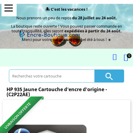
🏝️ C’est les vacances !
Nous prenons un peu de repos
du 28 juillet au 24 août.
La boutique reste ouverte ! Vous pouvez passer commande en
toute tranquillité, elles seront
expédiées à partir du 24 août.
Merci pour votre patience et très bel été à tous ! ☀️
0

HP 935 Jaune Cartouche d'encre d'origine -
(C2P22AE)
LIVRAISON OFFERTE