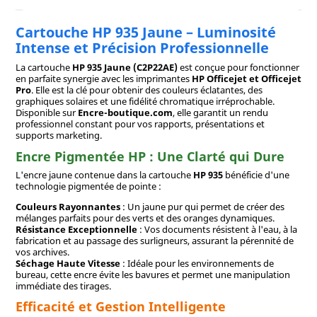
Cartouche HP 935 Jaune – Luminosité
Intense et Précision Professionnelle
La cartouche
HP 935 Jaune (C2P22AE)
est conçue pour fonctionner
en parfaite synergie avec les imprimantes
HP Officejet et Officejet
Pro
. Elle est la clé pour obtenir des couleurs éclatantes, des
graphiques solaires et une fidélité chromatique irréprochable.
Disponible sur
Encre-boutique.com
, elle garantit un rendu
professionnel constant pour vos rapports, présentations et
supports marketing.
Encre Pigmentée HP : Une Clarté qui Dure
L'encre jaune contenue dans la cartouche
HP 935
bénéficie d'une
technologie pigmentée de pointe :
Couleurs Rayonnantes
: Un jaune pur qui permet de créer des
mélanges parfaits pour des verts et des oranges dynamiques.
Résistance Exceptionnelle
: Vos documents résistent à l'eau, à la
fabrication et au passage des surligneurs, assurant la pérennité de
vos archives.
Séchage Haute Vitesse
: Idéale pour les environnements de
bureau, cette encre évite les bavures et permet une manipulation
immédiate des tirages.
Efficacité et Gestion Intelligente