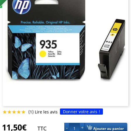
Donner votre avis !
(1) Lire les avis





11,50€
TTC
1
Ajouter au panier