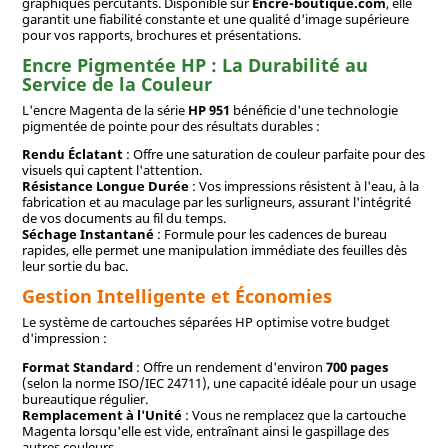
graphiques percutants. Disponible sur
Encre-boutique.com
, elle
garantit une fiabilité constante et une qualité d'image supérieure
pour vos rapports, brochures et présentations.
Encre Pigmentée HP : La Durabilité au
Service de la Couleur
L'encre Magenta de la série
HP 951
bénéficie d'une technologie
pigmentée de pointe pour des résultats durables :
Rendu Éclatant
: Offre une saturation de couleur parfaite pour des
visuels qui captent l'attention.
Résistance Longue Durée
: Vos impressions résistent à l'eau, à la
fabrication et au maculage par les surligneurs, assurant l'intégrité
de vos documents au fil du temps.
Séchage Instantané
: Formule pour les cadences de bureau
rapides, elle permet une manipulation immédiate des feuilles dès
leur sortie du bac.
Gestion Intelligente et Économies
Le système de cartouches séparées HP optimise votre budget
d'impression :
Format Standard
: Offre un rendement d'environ
700 pages
(selon la norme ISO/IEC 24711), une capacité idéale pour un usage
bureautique régulier.
Remplacement à l'Unité
: Vous ne remplacez que la cartouche
Magenta lorsqu'elle est vide, entraînant ainsi le gaspillage des
autres couleurs.