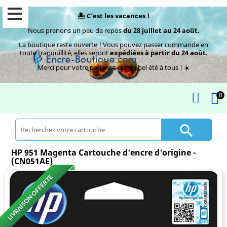
🏝️ C’est les vacances !
Nous prenons un peu de repos
du 28 juillet au 24 août.
La boutique reste ouverte ! Vous pouvez passer commande en
toute tranquillité, elles seront
expédiées à partir du 24 août.
Merci pour votre patience et très bel été à tous ! ☀️
0

HP 951 Magenta Cartouche d'encre d'origine -
(CN051AE)
LIVRAISON OFFERTE