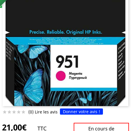
Donner votre avis !
(0) Lire les avis





21,00€
TTC
En cours de