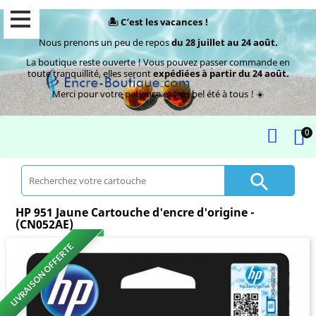
🏝️ C’est les vacances !
Nous prenons un peu de repos
du 28 juillet au 24 août.
La boutique reste ouverte ! Vous pouvez passer commande en
toute tranquillité, elles seront
expédiées à partir du 24 août.
Merci pour votre patience et très bel été à tous ! ☀️
0

HP 951 Jaune Cartouche d'encre d'origine -
(CN052AE)
LIVRAISON OFFERTE