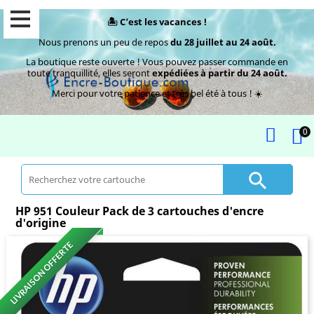
🏝️ C’est les vacances !
Nous prenons un peu de repos
du 28 juillet au 24 août.
La boutique reste ouverte ! Vous pouvez passer commande en
toute tranquillité, elles seront
expédiées à partir du 24 août.
Merci pour votre patience et très bel été à tous ! ☀️
0

HP 951 Couleur Pack de 3 cartouches d'encre
d'origine
LIVRAISON OFFERTE