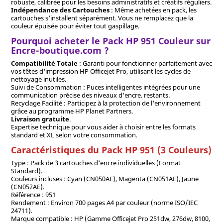
robuste, calibrée pour les besoins administratifs et créatifs réguliers.
Indépendance des Cartouches
: Même achetées en pack, les
cartouches s'installent séparément. Vous ne remplacez que la
couleur épuisée pour éviter tout gaspillage.
Pourquoi acheter le Pack HP 951 Couleur sur
Encre-boutique.com ?
Compatibilité Totale
: Garanti pour fonctionner parfaitement avec
vos têtes d'impression HP Officejet Pro, utilisant les cycles de
nettoyage inutiles.
Suivi de Consommation : Puces intelligentes intégrées pour une
communication précise des niveaux d'encre. restants.
Recyclage Facilité : Participez à la protection de l'environnement
grâce au programme HP Planet Partners.
Livraison gratuite
.
Expertise technique pour vous aider à choisir entre les formats
standard et XL selon votre consommation.
Caractéristiques du Pack HP 951 (3 Couleurs)
Type : Pack de 3 cartouches d'encre individuelles (Format
Standard).
Couleurs incluses : Cyan (CN050AE), Magenta (CN051AE), Jaune
(CN052AE).
Référence : 951
Rendement : Environ 700 pages A4 par couleur (norme ISO/IEC
24711).
Marque compatible : HP (Gamme Officejet Pro 251dw, 276dw, 8100,