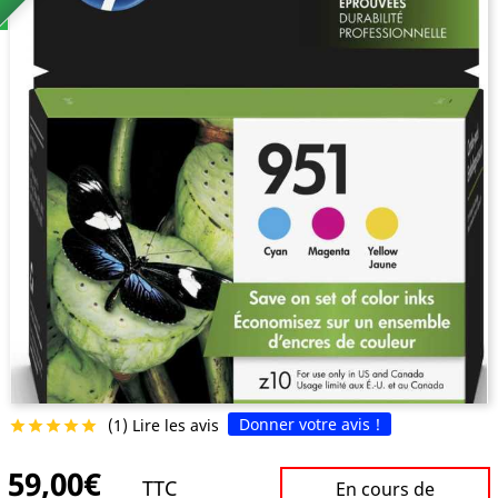
Donner votre avis !
(1) Lire les avis





59,00€
TTC
En cours de