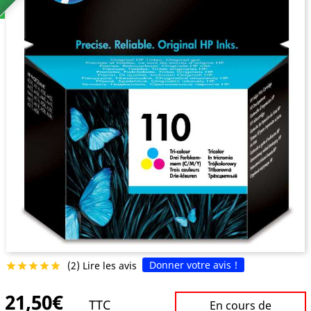
Donner votre avis !
(2) Lire les avis





21,50€
TTC
En cours de