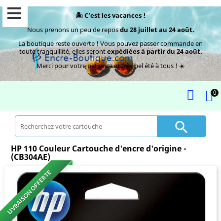
🏝️ C’est les vacances !
Nous prenons un peu de repos
du 28 juillet au 24 août.
La boutique reste ouverte ! Vous pouvez passer commande en
toute tranquillité, elles seront
expédiées à partir du 24 août.
Merci pour votre patience et très bel été à tous ! ☀️
0

HP 110 Couleur Cartouche d'encre d'origine -
(CB304AE)
LIVRAISON OFFERTE