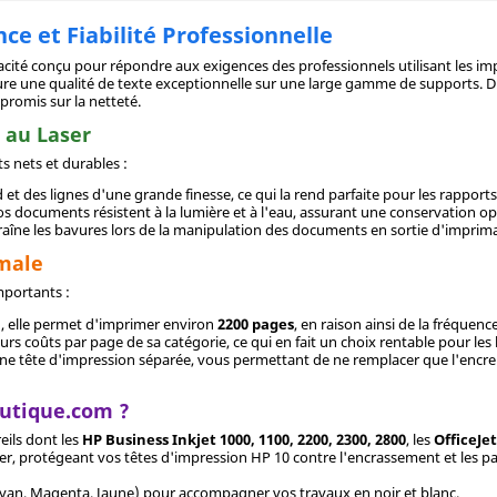
e et Fiabilité Professionnelle
ité conçu pour répondre aux exigences des professionnels utilisant les i
sure une qualité de texte exceptionnelle sur une large gamme de supports. D
promis sur la netteté.
 au Laser
s nets et durables :
 et des lignes d'une grande finesse, ce qui la rend parfaite pour les rapports 
 documents résistent à la lumière et à l'eau, assurant une conservation op
raîne les bavures lors de la manipulation des documents en sortie d'imprim
imale
mportants :
l
, elle permet d'imprimer environ
2200 pages
, en raison ainsi de la fréquen
eurs coûts par page de sa catégorie, ce qui en fait un choix rentable pour le
e tête d'impression séparée, vous permettant de ne remplacer que l'encre lor
outique.com ?
eils dont les
HP Business Inkjet 1000, 1100, 2200, 2300, 2800
, les
OfficeJe
lier, protégeant vos têtes d'impression HP 10 contre l'encrassement et les 
yan, Magenta, Jaune) pour accompagner vos travaux en noir et blanc.