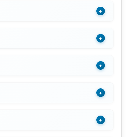
+
+
+
+
+