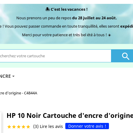
🏝️ C’est les vacances !
Nous prenons un peu de repos
du 28 juillet au 24 août.
e ! Vous pouvez passer commande en toute tranquillité, elles seront
expédi
Merci pour votre patience et très bel été à tous ! ☀️

ENCRE
re d'origine - C4844A
HP 10 Noir Cartouche d'encre d'origine
Donner votre avis !
(3) Lire les avis




