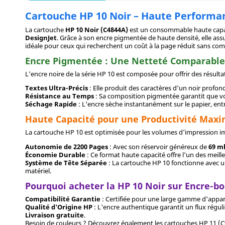
Cartouche HP 10 Noir – Haute Performanc
La cartouche
HP 10 Noir (C4844A)
est un consommable haute capac
DesignJet
. Grâce à son encre pigmentée de haute densité, elle as
idéale pour ceux qui recherchent un coût à la page réduit sans com
Encre Pigmentée : Une Netteté Comparable
L'encre noire de la série HP 10 est composée pour offrir des résultat
Textes Ultra-Précis
: Elle produit des caractères d'un noir profond
Résistance au Temps
: Sa composition pigmentée garantit que vos
Séchage Rapide
: L'encre sèche instantanément sur le papier, ent
Haute Capacité pour une Productivité Max
La cartouche HP 10 est optimisée pour les volumes d'impression i
Autonomie de 2200 Pages
: Avec son réservoir généreux de
69 m
Économie Durable
: Ce format haute capacité offre l'un des meill
Système de Tête Séparée
: La cartouche HP 10 fonctionne avec un
matériel.
Pourquoi acheter la HP 10 Noir sur Encre-b
Compatibilité Garantie
: Certifiée pour une large gamme d'appar
Qualité d'Origine HP
: L'encre authentique garantit un flux régu
Livraison gratuite
.
Besoin de couleurs ? Découvrez également les cartouches HP 11 (C