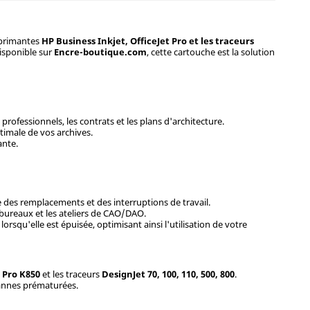
mprimantes
HP Business Inkjet, OfficeJet Pro et les traceurs
isponible sur
Encre-boutique.com
, cette cartouche est la solution
professionnels, les contrats et les plans d'architecture.
timale de vos archives.
ante.
ce des remplacements et des interruptions de travail.
s bureaux et les ateliers de CAO/DAO.
squ'elle est épuisée, optimisant ainsi l'utilisation de votre
t Pro K850
et les traceurs
DesignJet 70, 100, 110, 500, 800
.
pannes prématurées.