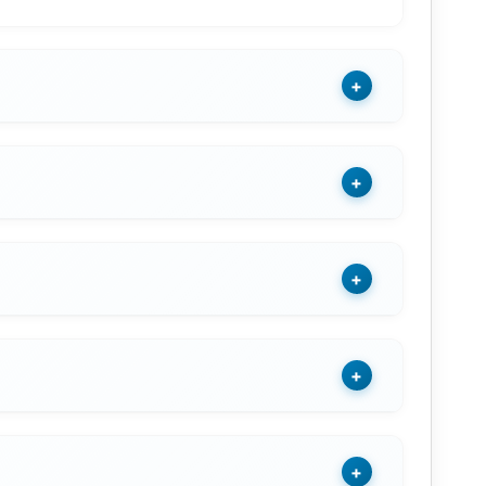
+
+
+
+
+