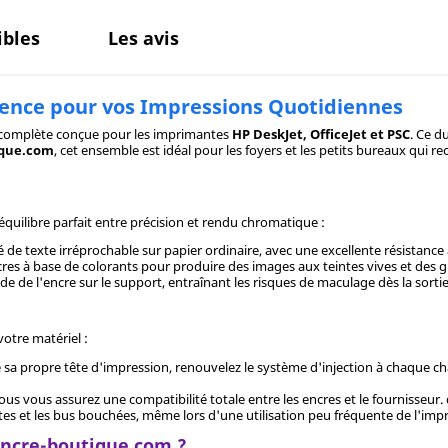
bles
Les avis
valence pour vos Impressions Quotidiennes
n complète conçue pour les imprimantes
HP DeskJet, OfficeJet et PSC
. Ce d
ique.com
, cet ensemble est idéal pour les foyers et les petits bureaux qui r
quilibre parfait entre précision et rendu chromatique :
 de texte irréprochable sur papier ordinaire, avec une excellente résistanc
cres à base de colorants pour produire des images aux teintes vives et des g
e de l'encre sur le support, entraînant les risques de maculage dès la sorti
votre matériel :
 propre tête d'impression, renouvelez le système d'injection à chaque c
us vous assurez une compatibilité totale entre les encres et le fournisseur.
ites et les bus bouchées, même lors d'une utilisation peu fréquente de l'imp
 Encre-boutique.com ?