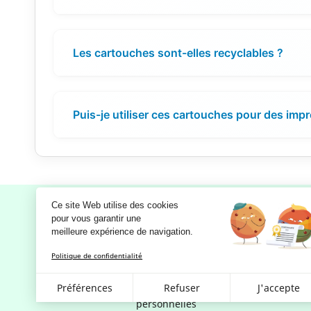
Les cartouches sont-elles recyclables ?
Puis-je utiliser ces cartouches pour des imp
Ce site Web utilise des cookies
pour vous garantir une 
meilleure expérience de navigation.
Notre société
Politique de confidentialité
Mentions légales
RGPD - Politique de confidentialité
Préférences
Refuser
J'accepte
et d'utilisation des données
personnelles