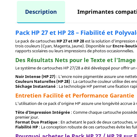
Description
Imprimantes compati
Pack HP 27 et HP 28 – Fiabilité et Poly
Le pack de cartouches
HP 27 et HP 28
est la solution d'impressio
trois couleurs (Cyan, Magenta, Jaune). Disponible sur
Encre-bout
rapports scolaires ou leurs impressions de photos occasionnelles.
Des Résultats Nets pour le Texte et l'Image
Le système de cartouches HP 27/28 a été développé pour offrir un é
Noir Intense (HP 27)
: L'encre noire pigmentée assure une netteté
Couleurs Naturelles (HP 28)
: La cartouche couleur utilise des en
Séchage Instantané
: La technologie HP permet une fixation rapid
Entretien Facilité et Performance Garantie
L'utilisation de ce pack d'origine HP assure une longévité accrue à 
Tête d'Impression Intégrée
: Comme chaque cartouche possède sa
premier jour.
Format Duo Pratique
: En achetant le pack de deux cartouches, vo
Fiabilité HP
: La conception robuste de ces cartouches évite les fu
Pourquoi acheter le Pack HP 27 / HP 28 sur