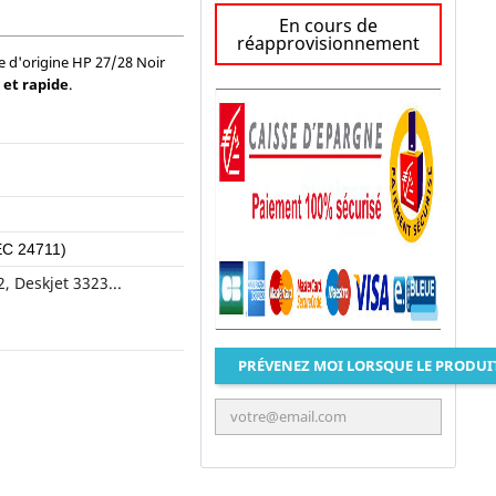
En cours de
réapprovisionnement
e d'origine HP 27/28 Noir
 et rapide
.
EC 24711)
2, Deskjet 3323...
PRÉVENEZ MOI LORSQUE LE PRODUI