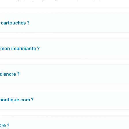
 cartouches ?
 mon imprimante ?
d'encre ?
e-boutique.com ?
cre ?