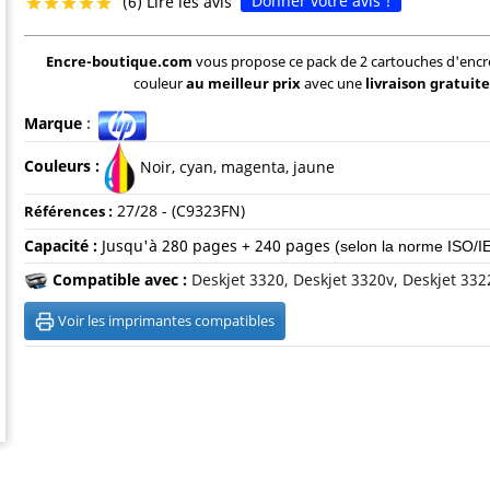
Donner votre avis !
(6) Lire les avis





Encre-boutique.com
vous propose ce pack de 2 cartouches d'encr
couleur
au meilleur prix
avec une
livraison gratuite
Marque
:
Couleurs :
Noir, cyan, magenta, jaune
27/28 - (C9323FN)
Références :
Capacité :
Jusqu'à
280 pages + 240 pages
(selon la norme ISO/I
Compatible avec :
Deskjet 3320, Deskjet 3320v, Deskjet 332
Voir les imprimantes compatibles