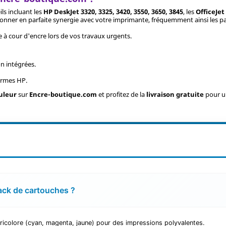
ls incluant les
HP DeskJet 3320, 3325, 3420, 3550, 3650, 3845
, les
OfficeJet
ionner en parfaite synergie avec votre imprimante, fréquemment ainsi les 
 à cour d'encre lors de vos travaux urgents.
n intégrées.
ormes HP.
ouleur
sur
Encre-boutique.com
et profitez de la
livraison gratuite
pour un
ack de cartouches ?
icolore (cyan, magenta, jaune) pour des impressions polyvalentes.