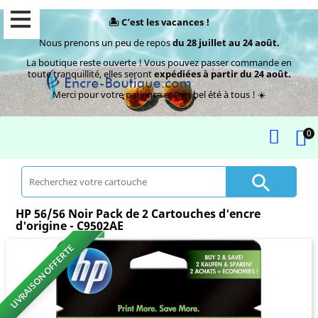
🏝️ C’est les vacances !
Nous prenons un peu de repos
du 28 juillet au 24 août.
La boutique reste ouverte ! Vous pouvez passer commande en
toute tranquillité, elles seront
expédiées à partir du 24 août.
Merci pour votre patience et très bel été à tous ! ☀️
0

HP 56/56 Noir Pack de 2 Cartouches d'encre
d'origine - C9502AE
LIVRAISON OFFERTE