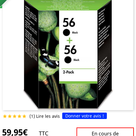
Donner votre avis !
(1) Lire les avis





59,95€
TTC
En cours de