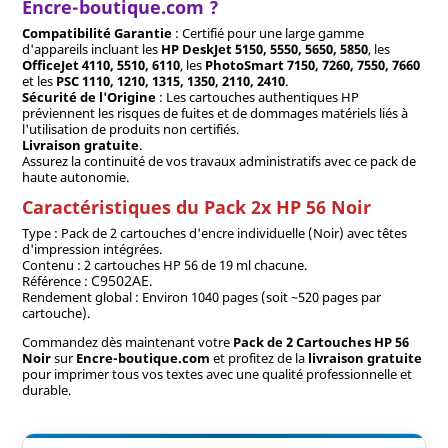
Encre-boutique.com ?
Compatibilité Garantie
: Certifié pour une large gamme
d'appareils incluant les
HP DeskJet 5150, 5550, 5650, 5850
, les
OfficeJet 4110, 5510, 6110
, les
PhotoSmart 7150, 7260, 7550, 7660
et les
PSC 1110, 1210, 1315, 1350, 2110, 2410
.
Sécurité de l'Origine
: Les cartouches authentiques HP
préviennent les risques de fuites et de dommages matériels liés à
l'utilisation de produits non certifiés.
Livraison gratuite
.
Assurez la continuité de vos travaux administratifs avec ce pack de
haute autonomie.
Caractéristiques du Pack 2x HP 56 Noir
Type : Pack de 2 cartouches d'encre individuelle (Noir) avec têtes
d'impression intégrées.
Contenu : 2 cartouches HP 56 de 19 ml chacune.
C9502AE
Référence :
.
Rendement global : Environ 1040 pages (soit ~520 pages par
cartouche).
Commandez dès maintenant votre
Pack de 2 Cartouches HP 56
Noir
sur
Encre-boutique.com
et profitez de la
livraison gratuite
pour imprimer tous vos textes avec une qualité professionnelle et
durable.