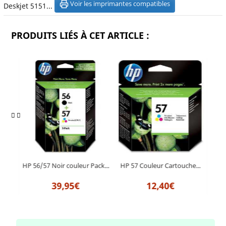
Voir les imprimantes compatibles
Deskjet 5151...
PRODUITS LIÉS À CET ARTICLE :
e...
HP 56/57 Noir couleur Pack...
HP 57 Couleur Cartouche...
HP 5
39,95€
12,40€