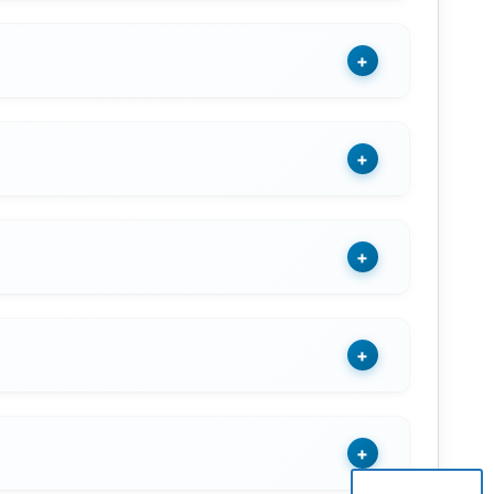
+
+
+
+
+