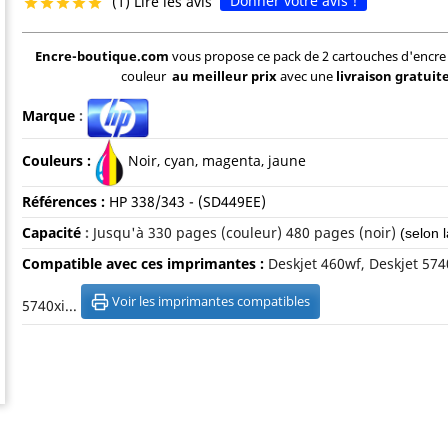
Donner votre avis !
(1) Lire les avis





Encre-boutique.com
vous propose ce pack de 2 cartouches d'encre
couleur
au meilleur prix
avec une
livraison gratuit
Marque
:
Couleurs :
Noir, cyan, magenta, jaune
Références :
HP
338/343 - (SD449EE)
Capacité
:
Jusqu'à 330
pages (couleur) 480 pages (noir)
(selon 
Compatible avec ces imprimantes :
Deskjet 460wf, Deskjet 574
Voir les imprimantes compatibles
5740xi...