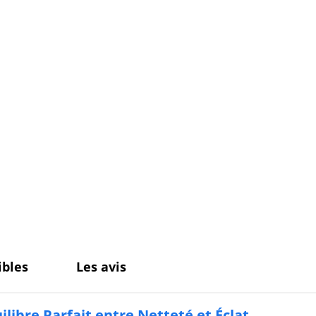
bles
Les avis
ilibre Parfait entre Netteté et Éclat