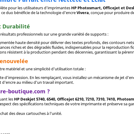
plète pour les utilisateurs d'imprimantes
HP Photosmart, Officejet et Des
, ce duo bénéficie de la technologie d'encre
Vivera
, conçue pour produire d
 Durabilité
résultats professionnels sur une grande variété de supports :
igmentée haute densité pour délivrer des textes profonds, des contours nets
ances riches et des dégradés fluides, indispensables pour la reproduction f
ions résistent à la production pendant des décennies, garantissant la péren
 Renouvelée
 matériel et une simplicité d'utilisation totale :
te d'impression. En les remplaçant, vous installez un mécanisme de jet d'enc
 d'encre au milieu d'un travail important.
cre-boutique.com ?
uant les
HP Deskjet 5740, 6540, Officejet 6210, 7210, 7310, 7410, Photosm
 respect des spécifications techniques de votre imprimante et préserve sa ga
chat des deux cartouches à l'unité.