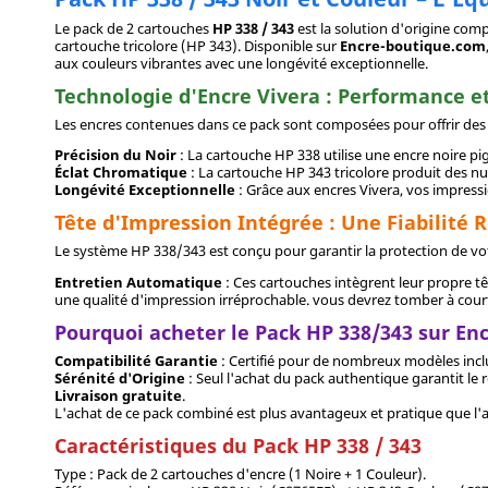
Le pack de 2 cartouches
HP 338 / 343
est la solution d'origine com
cartouche tricolore (HP 343). Disponible sur
Encre-boutique.com
aux couleurs vibrantes avec une longévité exceptionnelle.
Technologie d'Encre Vivera : Performance et
Les encres contenues dans ce pack sont composées pour offrir des 
Précision du Noir
: La cartouche HP 338 utilise une encre noire p
Éclat Chromatique
: La cartouche HP 343 tricolore produit des nu
Longévité Exceptionnelle
: Grâce aux encres Vivera, vos impress
Tête d'Impression Intégrée : Une Fiabilité
Le système HP 338/343 est conçu pour garantir la protection de votre
Entretien Automatique
: Ces cartouches intègrent leur propre tê
une qualité d'impression irréprochable. vous devrez tomber à court
Pourquoi acheter le Pack HP 338/343 sur En
Compatibilité Garantie
: Certifié pour de nombreux modèles incl
Sérénité d'Origine
: Seul l'achat du pack authentique garantit le
Livraison gratuite
.
L'achat de ce pack combiné est plus avantageux et pratique que l'a
Caractéristiques du Pack HP 338 / 343
Type : Pack de 2 cartouches d'encre (1 Noire + 1 Couleur).