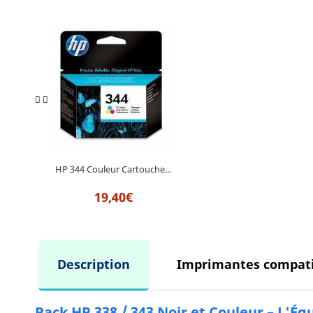
HP 344 Couleur Cartouche...
19,40€
Description
Imprimantes compati
Pack HP 338 / 343 Noir et Couleur – L'Équ