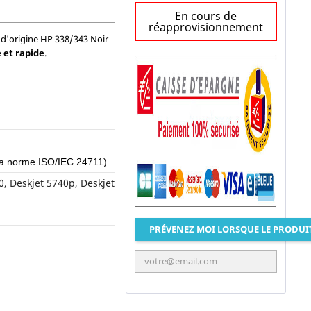
En cours de
réapprovisionnement
 d'origine HP 338/343 Noir
e et rapide
.
la norme ISO/IEC 24711)
0, Deskjet 5740p, Deskjet
PRÉVENEZ MOI LORSQUE LE PRODUI