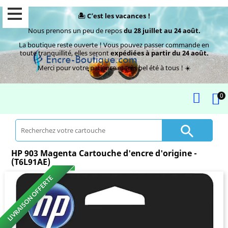
🏝️ C’est les vacances !
Nous prenons un peu de repos
du 28 juillet au 24 août.
La boutique reste ouverte ! Vous pouvez passer commande en
toute tranquillité, elles seront
expédiées à partir du 24 août.
Merci pour votre patience et très bel été à tous ! ☀️
0

HP 903 Magenta Cartouche d'encre d'origine -
(T6L91AE)
LIVRAISON OFFERTE