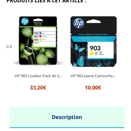
PRODUITS LIÉS À CET ARTICLE :
HP 903 Couleur Pack de 3...
HP 903 Jaune Cartouche...
HP 9
33,20€
10,00€
Description