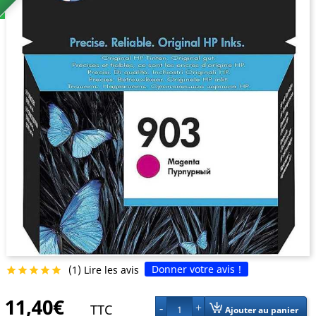
Donner votre avis !
(1) Lire les avis





11,40€
TTC
1
Ajouter au panier