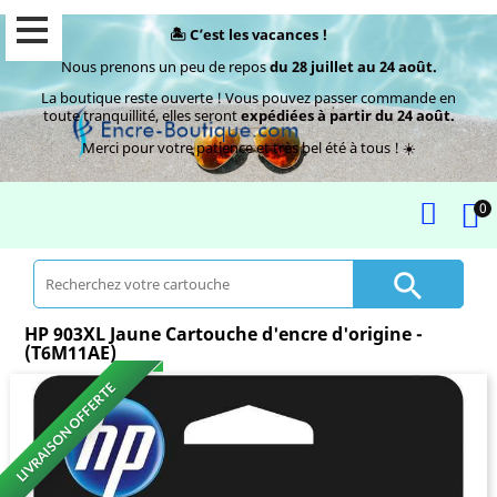
🏝️ C’est les vacances !
Nous prenons un peu de repos
du 28 juillet au 24 août.
La boutique reste ouverte ! Vous pouvez passer commande en
toute tranquillité, elles seront
expédiées à partir du 24 août.
Merci pour votre patience et très bel été à tous ! ☀️
0

HP 903XL Jaune Cartouche d'encre d'origine -
(T6M11AE)
LIVRAISON OFFERTE