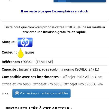
Il ne reste plus que 2 exemplaires en stock
Encre-boutique.com vous propose cette HP 903XL Jaune
au meilleur
prix
avec une
livraison gratuite et rapide
.
Marque
:
Couleur :
Jaune
Références :
903XL
- (
T6M11AE)
Capacité :
Jusqu'à 825
pages
(selon la norme ISO/IEC 24711)
Compatible avec ces imprimantes :
Officejet 6962 All-in-One,
Officejet Pro 6860, Officejet Pro 6868, Officejet Pro 6960 All-in-
Voir les imprimantes compatibles
One...
PRODUITS LIÉS À CET ARTICLE :