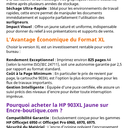
même après plusieurs années de stockage.
Séchage Ultra-Rapide
: Idéal pour les environnements de travail
rapides, cette encre permet de manipuler les documents
immédiatement et supporte parfaitement l'utilisation des
surligneurs
.
Impact Visuel
: Offre un jaune saturé et uniforme, indispensable
pour donner du relief à vos présentations et supports de vente.
L'Avantage Économique du Format XL
Choisir la version XL est un investissement rentable pour votre
bureau :
Rendement Exceptionnel
: Imprimez environ
825 pages
A4
(selon la norme ISO/IEC 24711), soit une autonomie garantie par 2,5
par rapport au format standard.
Coût à la Page Minimum
: En particulier le prix de revient par
page, la cartouche 903XL est l'option la plus économique pour les
flux de travaux importants.
Gestion Intelligente
: Équipée d'une puce certifiée, elle assure un
suivi précis des niveaux d'encre pour éviter toute interruption
imprévue.
Pourquoi acheter la HP 903XL Jaune sur
Encre-boutique.com ?
Compatibilité Garantie
: Exclusivement conçue pour les gammes
HP OfficeJet 6950
et
OfficeJet Pro 6960, 6970, 6975
.
Sécurité du Matériel
: L'encre d'origine prévient l'encrassement