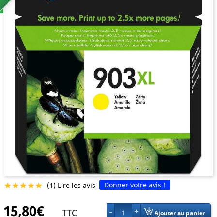
Donner votre avis !
(1) Lire les avis





15,80€
TTC
1
Ajouter au panier