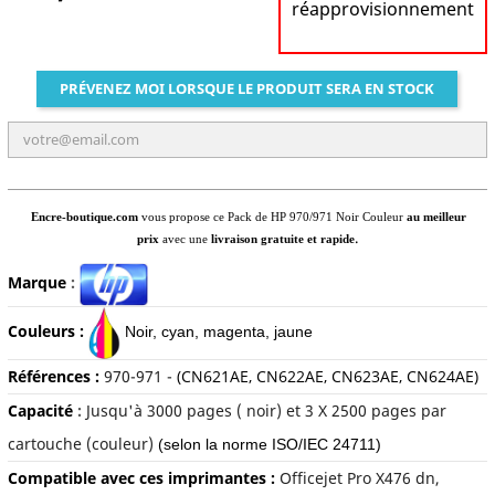
réapprovisionnement
PRÉVENEZ MOI LORSQUE LE PRODUIT SERA EN STOCK
Encre-boutique.com
vous propose ce Pack de HP 970/971 Noir Couleur
au meilleur
.
prix
avec une
livraison gratuite et rapide
Marque
:
Couleurs :
Noir, c
yan, magenta, jaune
Références :
970-971 -
(CN621AE, CN622AE, CN623AE, CN624AE)
Capacité
:
Jusqu'à 30
00 pages ( noir) et 3 X 2500 pages par
cartouche (couleur)
(selon la norme ISO/IEC 24711)
Compatible avec ces imprimantes :
Officejet Pro X476 dn,