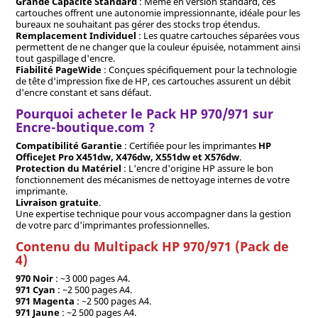
Grande Capacité Standard
: Même en version standard, ces
cartouches offrent une autonomie impressionnante, idéale pour les
bureaux ne souhaitant pas gérer des stocks trop étendus.
Remplacement Individuel
: Les quatre cartouches séparées vous
permettent de ne changer que la couleur épuisée, notamment ainsi
tout gaspillage d'encre.
Fiabilité PageWide
: Conçues spécifiquement pour la technologie
de tête d'impression fixe de HP, ces cartouches assurent un débit
d'encre constant et sans défaut.
Pourquoi acheter le Pack HP 970/971 sur
Encre-boutique.com ?
Compatibilité Garantie
: Certifiée pour les imprimantes
HP
OfficeJet Pro X451dw, X476dw, X551dw et X576dw
.
Protection du Matériel
: L'encre d'origine HP assure le bon
fonctionnement des mécanismes de nettoyage internes de votre
imprimante.
Livraison gratuite
.
Une expertise technique pour vous accompagner dans la gestion
de votre parc d'imprimantes professionnelles.
Contenu du Multipack HP 970/971 (Pack de
4)
970 Noir
: ~3 000 pages A4.
971 Cyan
: ~2 500 pages A4.
971 Magenta
: ~2 500 pages A4.
971 Jaune
: ~2 500 pages A4.