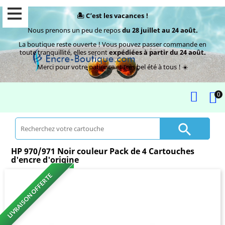
🏝️ C’est les vacances !
Nous prenons un peu de repos
du 28 juillet au 24 août.
La boutique reste ouverte ! Vous pouvez passer commande en
toute tranquillité, elles seront
expédiées à partir du 24 août.
Merci pour votre patience et très bel été à tous ! ☀️
0

HP 970/971 Noir couleur Pack de 4 Cartouches
d'encre d'origine
LIVRAISON OFFERTE