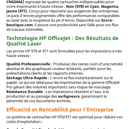
CN624AE)
regroupe les quatre cartouches indispensables pour
votre imprimante à haute vitesse :
Noir (970) et Cyan, Magenta,
Jaune (971)
. Conçu pour répondre aux exigences des entreprises,
ce pack d'encres pigmentées offre des performances comparables
au laser avec la souplesse du jet d'encre. Disponible sur
Encre-
boutique.com
, il assure une productivité sans faille pour vos flux
de travaux intensifiés.
Technologie HP OfficeJet : Des Résultats de
Qualité Laser
Les encres HP 970 et 971 sont formulées pour les impressions à très
haute vitesse :
Qualité Professionnelle
: Produisez des textes noirs d'une netteté
absolue et des graphiques couleur éclatants, parfaits pour les
présentations clients et les rapports internes.
Séchage Ultra-Rapide
: L'encre se fixe instantanément sur le
papier, ce qui est idéal pour les imprimantes de la gamme OfficeJet
Pro gérant des volumes importants sans risque de maculage.
Résistance Durable
: Les impressions résistent à l'eau, à la
production et au passage des
surligneurs
, garantissant la
pérennité de vos documents archivés.
Efficacité et Rentabilité pour l'Entreprise
Le système de cartouches HP 970/971 est optimisé pour réduire vos
coûts d'exploitation :