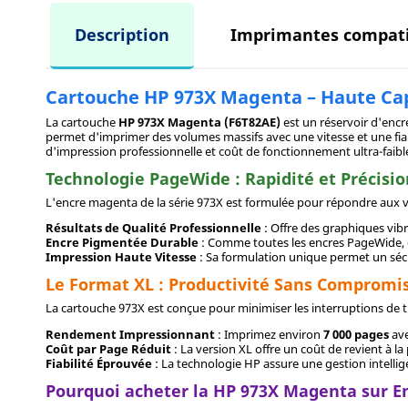
Description
Imprimantes compati
Cartouche HP 973X Magenta – Haute Ca
La cartouche
HP 973X Magenta (F6T82AE)
est un réservoir d'enc
permet d'imprimer des volumes massifs avec une vitesse et une fiab
d'impression professionnelle et coût de fonctionnement ultra-faibl
Technologie PageWide : Rapidité et Précisio
L'encre magenta de la série 973X est formulée pour répondre aux vi
Résultats de Qualité Professionnelle
: Offre des graphiques vib
Encre Pigmentée Durable
: Comme toutes les encres PageWide, ell
Impression Haute Vitesse
: Sa formulation unique permet un séch
Le Format XL : Productivité Sans Compromi
La cartouche 973X est conçue pour minimiser les interruptions de tr
Rendement Impressionnant
: Imprimez environ
7 000 pages
ave
Coût par Page Réduit
: La version XL offre un coût de revient à 
Fiabilité Éprouvée
: La technologie HP assure une gestion intelli
Pourquoi acheter la HP 973X Magenta sur E