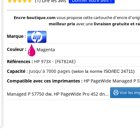
Donner votre avis !
(1) Lire les avis





Encre-boutique.com
vous propose cette cartouche d'encre d'or
meilleur prix
avec une
livraison gratuite et r
Marque
:
Couleur :
Magenta
Références :
HP 973X - (
F6T82AE)
Capacité
:
Jusqu'à 70
00 pages
(selon la norme ISO/IEC 24711)
Compatible avec ces imprimantes :
HP PageWide Managed P 5
Voir les i
Managed P 57750 dw, HP PageWide Pro 452 dn...