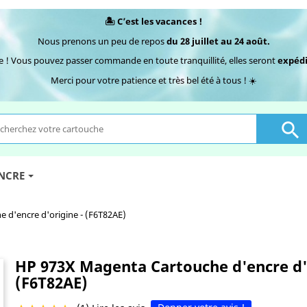
🏝️ C’est les vacances !
Nous prenons un peu de repos
du 28 juillet au 24 août.
e ! Vous pouvez passer commande en toute tranquillité, elles seront
expédi
Merci pour votre patience et très bel été à tous ! ☀️

ENCRE
 d'encre d'origine - (F6T82AE)
HP 973X Magenta Cartouche d'encre d'
(F6T82AE)