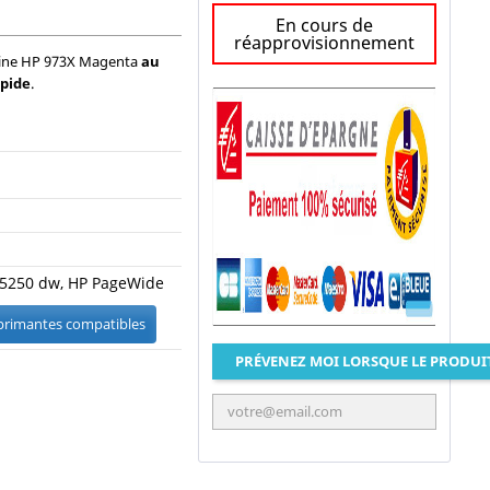
En cours de
réapprovisionnement
igine HP 973X Magenta
au
apide
.
5250 dw, HP PageWide
mprimantes compatibles
PRÉVENEZ MOI LORSQUE LE PRODUI