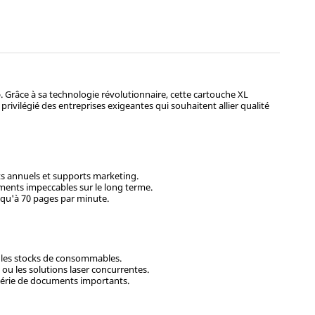
o
. Grâce à sa technologie révolutionnaire, cette cartouche XL
ix privilégié des entreprises exigeantes qui souhaitent allier qualité
ts annuels et supports marketing.
uments impeccables sur le long terme.
squ'à 70 pages par minute.
t les stocks de consommables.
ou les solutions laser concurrentes.
 série de documents importants.