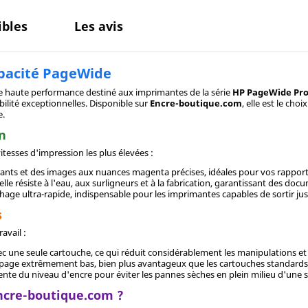
bles
Les avis
pacité PageWide
re haute performance destiné aux imprimantes de la série
HP PageWide Pr
ilité exceptionnelles. Disponible sur
Encre-boutique.com
, elle est le cho
e.
n
tesses d'impression les plus élevées :
rants et des images aux nuances magenta précises, idéales pour vos rappor
e résiste à l'eau, aux surligneurs et à la fabrication, garantissant des doc
age ultra-rapide, indispensable pour les imprimantes capables de sortir ju
s
avail :
c une seule cartouche, ce qui réduit considérablement les manipulations e
la page extrêmement bas, bien plus avantageux que les cartouches standards 
gente du niveau d'encre pour éviter les pannes sèches en plein milieu d'une
ncre-boutique.com ?