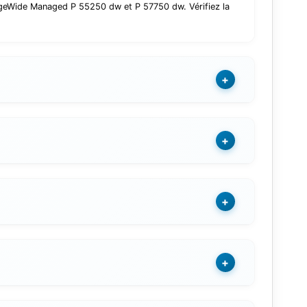
geWide Managed P 55250 dw et P 57750 dw. Vérifiez la
+
+
+
+