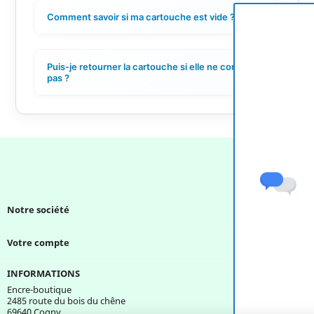
Comment savoir si ma cartouche est vide ?
+
Puis-je retourner la cartouche si elle ne convient
+
pas ?
Notre société

Votre compte

INFORMATIONS
Encre-boutique
2485 route du bois du chêne
69640 Cogny