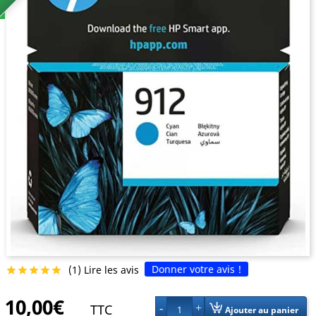
Donner votre avis !
(1) Lire les avis





10,00€
TTC
1
Ajouter au panier