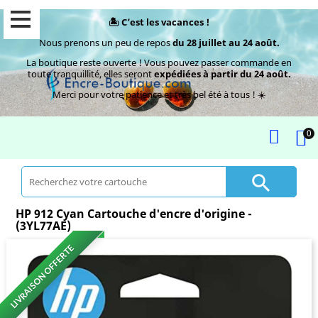
🏝️ C’est les vacances !
Nous prenons un peu de repos
du 28 juillet au 24 août.
La boutique reste ouverte ! Vous pouvez passer commande en
toute tranquillité, elles seront
expédiées à partir du 24 août.
Merci pour votre patience et très bel été à tous ! ☀️
0

HP 912 Cyan Cartouche d'encre d'origine -
(3YL77AE)
LIVRAISON OFFERTE