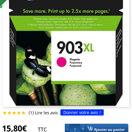
Donner votre avis !
(1) Lire les avis





15,80€
TTC
1
Ajouter au panier