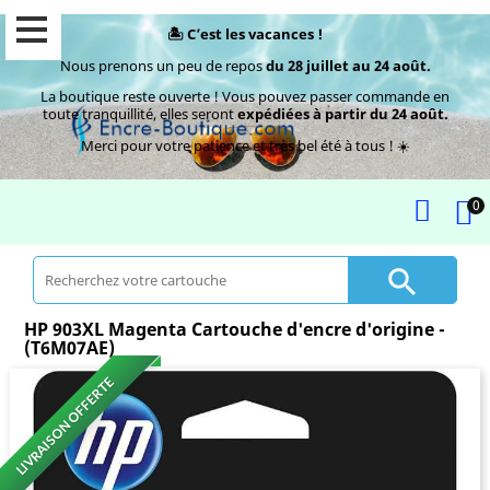
🏝️ C’est les vacances !
Nous prenons un peu de repos
du 28 juillet au 24 août.
La boutique reste ouverte ! Vous pouvez passer commande en
toute tranquillité, elles seront
expédiées à partir du 24 août.
Merci pour votre patience et très bel été à tous ! ☀️
0

HP 903XL Magenta Cartouche d'encre d'origine -
(T6M07AE)
LIVRAISON OFFERTE