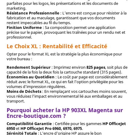
parfaites pour les logos, les présentations et les documents de
marketing.
Résistance Professionnelle
: L'encre est conçue pour résister à la
fabrication et au maculage, garantissant que vos documents
restent impeccables au fil du temps.
Finition Uniforme
: Sa composition permet une application
précise sur le papier, provoquant les traînées pour un rendu net et
professionnel.
Le Choix XL : Rentabilité et Efficacité
Opter pour le format XL est la stratégie la plus économique pour
votre bureau :
Rendement Supérieur
: Imprimez environ
825 pages
, soit plus de
capacité de la fois la deux fois la cartouche standard (315 pages).
Économies au Quotidien
: Le coût par page est considérablement
réduit avec le format XL, ce qui en fait l'option privilégiée pour les
volumes d'impression régulières.
Moins de Déchets
: En remplaçant vos cartouches moins souvent,
vous réduisez l'impact environnemental lié aux emballages et au
transport.
Pourquoi acheter la HP 903XL Magenta sur
Encre-boutique.com ?
Compatibilité Garantie
: Certifiée pour les gammes
HP OfficeJet
6950
et
HP OfficeJet Pro 6960, 6970, 6975
.
Sérénité Totale
: L'encre d'origine HP assure le bon