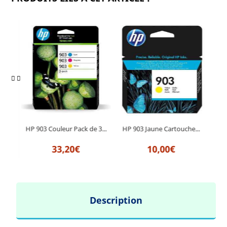
he...
HP 903 Couleur Pack de 3...
HP 903 Jaune Cartouche...
HP 9
33,20€
10,00€
Description