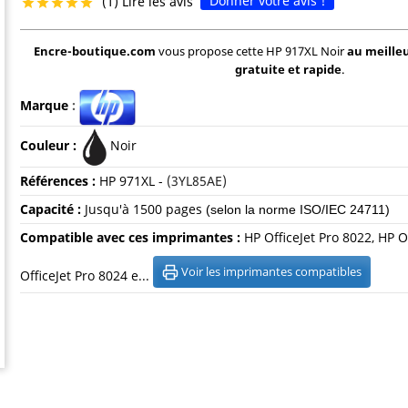
Donner votre avis !
(1) Lire les avis





Encre-boutique.com
vous propose cette HP 917XL Noir
au meilleu
gratuite et rapide
.
Marque
:
Couleur :
Noir
Références :
HP 971XL -
(3YL85AE)
Capacité
:
Jusqu'à 1500 pages
(selon la norme ISO/IEC 24711)
Compatible avec ces imprimantes :
HP OfficeJet Pro 8022, HP O
Voir les imprimantes compatibles
OfficeJet Pro 8024 e...