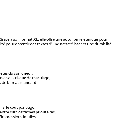
 Grâce à son format
XL
, elle offre une autonomie étendue pour
lité pour garantir des textes d'une netteté laser et une durabilité
étés du surligneur.
erso sans risque de maculage.
ns de bureau standard.
nsi le coût par page.
tré sur vos tâches prioritaires.
éimpressions inutiles.