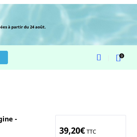
ées à partir du 24 août.
0
ine -
39,20€
TTC