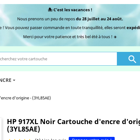
🏝️ C’est les vacances !
Nous prenons un peu de repos
du 28 juillet au 24 août.
e ! Vous pouvez passer commande en toute tranquillité, elles seront
expédi
Merci pour votre patience et très bel été à tous ! ☀️

ENCRE
encre d'origine - (3YL85AE)
HP 917XL Noir Cartouche d'encre d'orig
(3YL85AE)