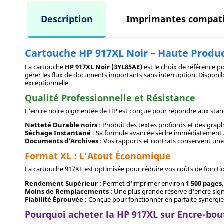
Description
Imprimantes compati
Cartouche HP 917XL Noir – Haute Product
La cartouche
HP 917XL Noir (3YL85AE)
est le choix de référence p
gérer les flux de documents importants sans interruption. Disponi
exceptionnelle.
Qualité Professionnelle et Résistance
L'encre noire pigmentée de HP est conçue pour répondre aux standa
Netteté Durable noirs
: Produit des textes profonds et des graph
Séchage Instantané
: Sa formule avancée sèche immédiatement apr
Documents d'Archives
: Vos rapports et contrats conservent une
Format XL : L'Atout Économique
La cartouche 917XL est optimisée pour réduire vos coûts de fonctio
Rendement Supérieur
: Permet d'imprimer environ
1 500 pages
Moins de Remplacements
: Une plus grande réserve d'encre sign
Fiabilité Éprouvée
: Conçue pour fonctionner en parfaite synergie 
Pourquoi acheter la HP 917XL sur Encre-bou