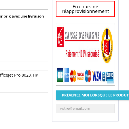
En cours de
réapprovisionnement
r prix
avec une
livraison
fficeJet Pro 8023, HP
PRÉVENEZ MOI LORSQUE LE PRODUI