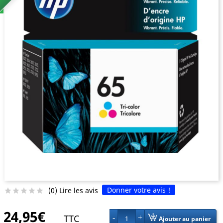
Donner votre avis !
(0) Lire les avis





24,95€
TTC
1
Ajouter au panier