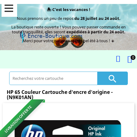
🏝️ C’est les vacances !
Nous prenons un peu de repos
du 28 juillet au 24 août.
La boutique reste ouverte ! Vous pouvez passer commande en
toute tranquillité, elles seront
expédiées à partir du 24 août.
Merci pour votre patience et très bel été à tous ! ☀️
0

HP 65 Couleur Cartouche d'encre d'origine -
(N9K01AN)
LIVRAISON OFFERTE