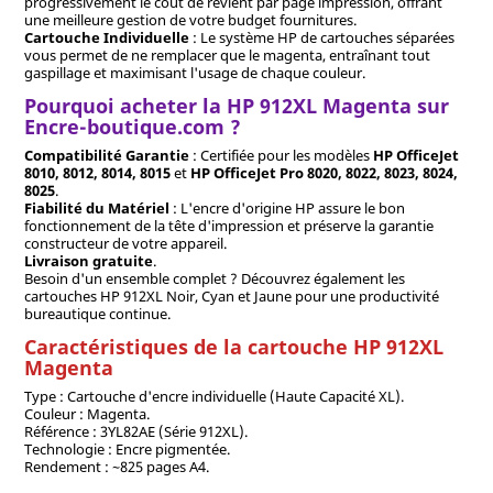
progressivement le coût de revient par page impression, offrant
une meilleure gestion de votre budget fournitures.
Cartouche Individuelle
: Le système HP de cartouches séparées
vous permet de ne remplacer que le magenta, entraînant tout
gaspillage et maximisant l'usage de chaque couleur.
Pourquoi acheter la HP 912XL Magenta sur
Encre-boutique.com ?
Compatibilité Garantie
: Certifiée pour les modèles
HP OfficeJet
8010, 8012, 8014, 8015
et
HP OfficeJet Pro 8020, 8022, 8023, 8024,
8025
.
Fiabilité du Matériel
: L'encre d'origine HP assure le bon
fonctionnement de la tête d'impression et préserve la garantie
constructeur de votre appareil.
Livraison gratuite
.
Besoin d'un ensemble complet ? Découvrez également les
cartouches HP 912XL Noir, Cyan et Jaune pour une productivité
bureautique continue.
Caractéristiques de la cartouche HP 912XL
Magenta
Type : Cartouche d'encre individuelle (Haute Capacité XL).
Couleur : Magenta.
Référence : 3YL82AE (Série 912XL).
Technologie : Encre pigmentée.
Rendement : ~825 pages A4.