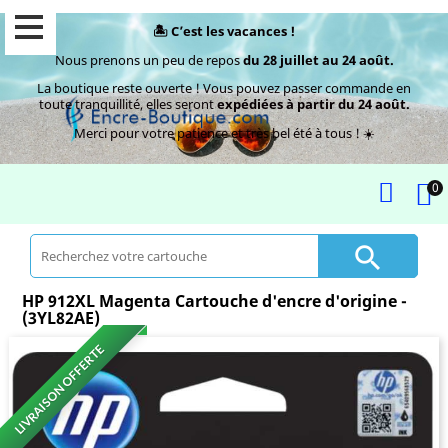
🏝️ C’est les vacances !
Nous prenons un peu de repos
du 28 juillet au 24 août.
La boutique reste ouverte ! Vous pouvez passer commande en
toute tranquillité, elles seront
expédiées à partir du 24 août.
Merci pour votre patience et très bel été à tous ! ☀️
0

HP 912XL Magenta Cartouche d'encre d'origine -
(3YL82AE)
LIVRAISON OFFERTE