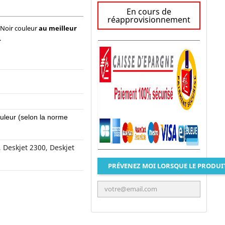
En cours de
réapprovisionnement
 Noir couleur
au meilleur
.
uleur
(selon la norme
, Deskjet 2300, Deskjet
PRÉVENEZ MOI LORSQUE LE PRODUI