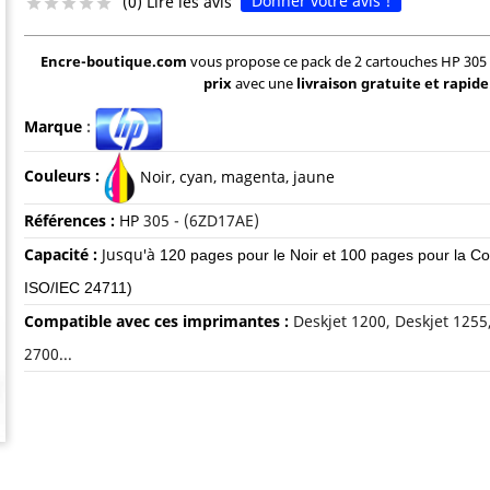
Donner votre avis !
(0) Lire les avis





Encre-boutique.com
vous propose ce pack de 2 cartouches HP 305
prix
avec une
livraison gratuite et rapide
Marque
:
Couleurs :
Noir, c
yan, magenta, jaune
Références :
HP
305 - (6ZD17AE)
Capacité :
Jusqu'à
120 pages pour le Noir et 100 pages pour la Co
ISO/IEC 24711)
Compatible avec ces imprimantes :
Deskjet 1200, Deskjet 1255
2700...