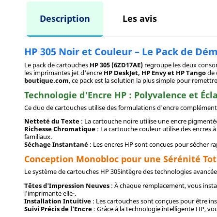
Description
Les avis
HP 305 Noir et Couleur – Le Pack de Dé
Le pack de cartouches
HP 305 (6ZD17AE)
regroupe les deux conso
les imprimantes jet d'encre
HP DeskJet, HP Envy et HP Tango
de 
boutique.com
, ce pack est la solution la plus simple pour remettr
Technologie d'Encre HP : Polyvalence et Écl
Ce duo de cartouches utilise des formulations d'encre complémenta
Netteté du Texte
: La cartouche noire utilise une encre pigmentée
Richesse Chromatique
: La cartouche couleur utilise des encres 
familiaux.
Séchage Instantané
: Les encres HP sont conçues pour sécher ra
Conception Monobloc pour une Sérénité Tot
Le système de cartouches HP 305intègre des technologies avancées 
Têtes d'Impression Neuves
: À chaque remplacement, vous install
l'imprimante elle-.
Installation Intuitive
: Les cartouches sont conçues pour être ins
Suivi Précis de l'Encre
: Grâce à la technologie intelligente HP, 