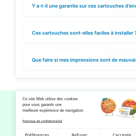
Y a-t-il une garantie sur ces cartouches d'en
Ces cartouches sont-elles faciles à installer 
Que faire si mes impressions sont de mauvais
Ce site Web utilise des cookies
pour vous garantir une 
meilleure expérience de navigation.
Notre société
Politique de confidentialité
Mentions légales
RGPD - Politique de confidentialité
Préférences
Refuser
J'accepte