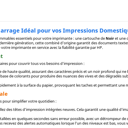
marrage Idéal pour vos Impressions Domesti
mmables essentiels pour votre imprimante : une cartouche de
Noir
et une 
dernière génération, cette combiné d'origine garantit des documents textes
e votre imprimante en service avec la fiabilité garantie par HP.
at
ires pour couvrir tous vos besoins d'impression :
 de haute qualité, assurant des caractères précis et un noir profond qui ne 
à base de colorants pour produire des nuances des vives et des dégradés subti
pidement à la surface du papier, provoquant les taches et permettant une
ale
pour simplifier votre quotidien :
ez des têtes d'impression intégrées neuves. Cela garantit une qualité d'im
tallées en quelques secondes sans erreur possible, avec un détrompeur de co
vous recevez des alertes automatiques lorsque l'un des niveaux est bas, vo