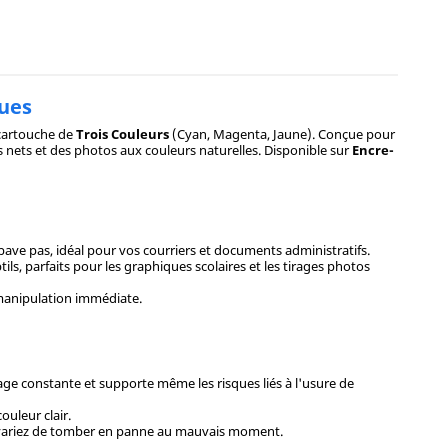
ques
cartouche de
Trois Couleurs
(Cyan, Magenta, Jaune). Conçue pour
 nets et des photos aux couleurs naturelles. Disponible sur
Encre-
bave pas, idéal pour vos courriers et documents administratifs.
ls, parfaits pour les graphiques scolaires et les tirages photos
 manipulation immédiate.
age constante et supporte même les risques liés à l'usure de
uleur clair.
us variez de tomber en panne au mauvais moment.