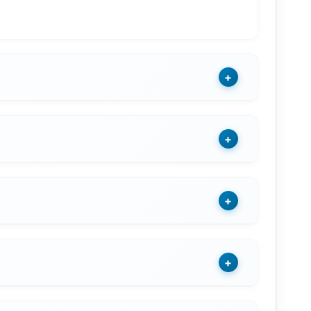
+
+
+
+