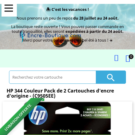
🏝️ C’est les vacances !
Nous prenons un peu de repos
du 28 juillet au 24 août.
La boutique reste ouverte ! Vous pouvez passer commande en
toute tranquillité, elles seront
expédiées à partir du 24 août.
Merci pour votre patience et très bel été à tous ! ☀️
0

HP 344 Couleur Pack de 2 Cartouches d'encre
d'origine - (C9505EE)
LIVRAISON OFFERTE