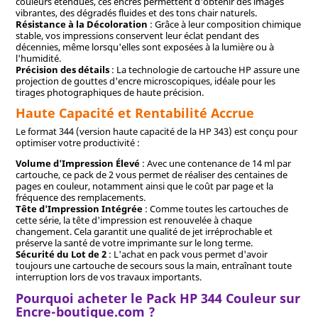
couleurs étendues, ces encres permettent d'obtenir des images
vibrantes, des dégradés fluides et des tons chair naturels.
Résistance à la Décoloration
: Grâce à leur composition chimique
stable, vos impressions conservent leur éclat pendant des
décennies, même lorsqu'elles sont exposées à la lumière ou à
l'humidité.
Précision des détails
: La technologie de cartouche HP assure une
projection de gouttes d'encre microscopiques, idéale pour les
tirages photographiques de haute précision.
Haute Capacité et Rentabilité Accrue
Le format 344 (version haute capacité de la HP 343) est conçu pour
optimiser votre productivité :
Volume d'Impression Élevé
: Avec une contenance de 14 ml par
cartouche, ce pack de 2 vous permet de réaliser des centaines de
pages en couleur, notamment ainsi que le coût par page et la
fréquence des remplacements.
Tête d'Impression Intégrée
: Comme toutes les cartouches de
cette série, la tête d'impression est renouvelée à chaque
changement. Cela garantit une qualité de jet irréprochable et
préserve la santé de votre imprimante sur le long terme.
Sécurité du Lot de 2
: L'achat en pack vous permet d'avoir
toujours une cartouche de secours sous la main, entraînant toute
interruption lors de vos travaux importants.
Pourquoi acheter le Pack HP 344 Couleur sur
Encre-boutique.com ?