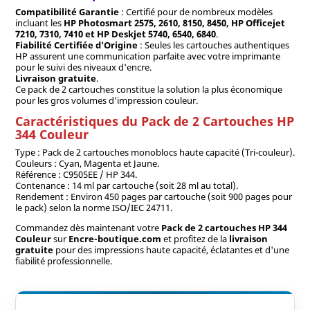
Compatibilité Garantie
: Certifié pour de nombreux modèles
incluant les
HP Photosmart 2575, 2610, 8150, 8450, HP Officejet
7210, 7310, 7410 et HP Deskjet 5740, 6540, 6840
.
Fiabilité Certifiée d'Origine
: Seules les cartouches authentiques
HP assurent une communication parfaite avec votre imprimante
pour le suivi des niveaux d'encre.
Livraison gratuite
.
Ce pack de 2 cartouches constitue la solution la plus économique
pour les gros volumes d'impression couleur.
Caractéristiques du Pack de 2 Cartouches HP
344 Couleur
Type : Pack de 2 cartouches monoblocs haute capacité (Tri-couleur).
Couleurs : Cyan, Magenta et Jaune.
Référence : C9505EE / HP 344.
Contenance : 14 ml par cartouche (soit 28 ml au total).
Rendement : Environ 450 pages par cartouche (soit 900 pages pour
le pack) selon la norme ISO/IEC 24711.
Commandez dès maintenant votre
Pack de 2 cartouches HP 344
Couleur
sur
Encre-boutique.com
et profitez de la
livraison
gratuite
pour des impressions haute capacité, éclatantes et d'une
fiabilité professionnelle.