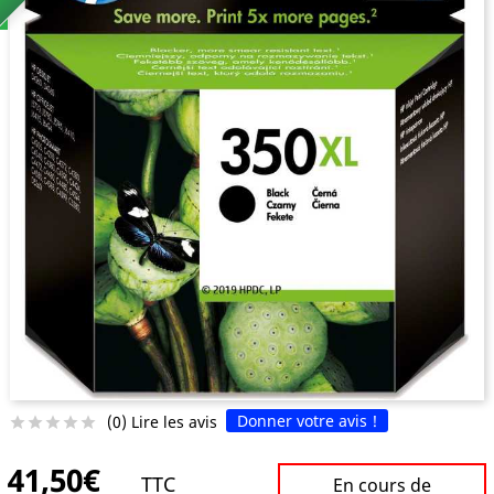
Donner votre avis !
(0) Lire les avis





41,50€
TTC
En cours de