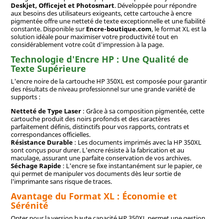
Deskjet, Officejet et Photosmart
. Développée pour répondre
aux besoins des utilisateurs exigeants, cette cartouche à encre
pigmentée offre une netteté de texte exceptionnelle et une fiabilité
constante. Disponible sur
Encre-boutique.com
, le format XL est la
solution idéale pour maximiser votre productivité tout en
considérablement votre coût d'impression à la page.
Technologie d'Encre HP : Une Qualité de
Texte Supérieure
L'encre noire de la cartouche HP 350XL est composée pour garantir
des résultats de niveau professionnel sur une grande variété de
supports :
Netteté de Type Laser
: Grâce à sa composition pigmentée, cette
cartouche produit des noirs profonds et des caractères
parfaitement définis, distinctifs pour vos rapports, contrats et
correspondances officielles.
Résistance Durable
: Les documents imprimés avec la HP 350XL
sont conçus pour durer. L'encre résiste à la fabrication et au
maculage, assurant une parfaite conservation de vos archives.
Séchage Rapide
: L'encre se fixe instantanément sur le papier, ce
qui permet de manipuler vos documents dès leur sortie de
l'imprimante sans risque de traces.
Avantage du Format XL : Économie et
Sérénité
Opter pour la version haute capacité HP 350XL permet une gestion