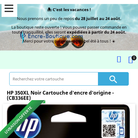
🏝️ C’est les vacances !
Nous prenons un peu de repos
du 28 juillet au 24 août.
La boutique reste ouverte ! Vous pouvez passer commande en
toute tranquillité, elles seront
expédiées à partir du 24 août.
Merci pour votre patience et très bel été à tous ! ☀️
0

HP 350XL Noir Cartouche d'encre d'origine -
(CB336EE)
LIVRAISON OFFERTE