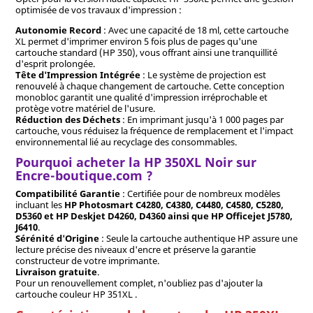
optimisée de vos travaux d'impression :
Autonomie Record
: Avec une capacité de 18 ml, cette cartouche
XL permet d'imprimer environ 5 fois plus de pages qu'une
cartouche standard (HP 350), vous offrant ainsi une tranquillité
d'esprit prolongée.
Tête d'Impression Intégrée
: Le système de projection est
renouvelé à chaque changement de cartouche. Cette conception
monobloc garantit une qualité d'impression irréprochable et
protège votre matériel de l'usure.
Réduction des Déchets
: En imprimant jusqu'à 1 000 pages par
cartouche, vous réduisez la fréquence de remplacement et l'impact
environnemental lié au recyclage des consommables.
Pourquoi acheter la HP 350XL Noir sur
Encre-boutique.com ?
Compatibilité Garantie
: Certifiée pour de nombreux modèles
incluant les
HP Photosmart C4280, C4380, C4480, C4580, C5280,
D5360 et HP Deskjet D4260, D4360 ainsi que HP Officejet J5780,
J6410
.
Sérénité d'Origine
: Seule la cartouche authentique HP assure une
lecture précise des niveaux d'encre et préserve la garantie
constructeur de votre imprimante.
Livraison gratuite
.
Pour un renouvellement complet, n'oubliez pas d'ajouter la
cartouche couleur HP 351XL .