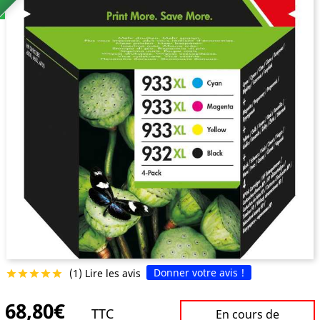
Donner votre avis !
(1) Lire les avis





68,80€
TTC
En cours de