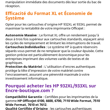
manipulation immédiate des documents dès leur sortie du bac de
réception.
Efficacité du Format XL et Économie de
Système
Opter pour les cartouches d'origine HP 932XL et 933XL permet de
maximiser la rentabilité de votre imprimante OfficeJet :
Autonomie Massive
: Le format XL offre un rendement jusqu'à
deux à trois fois supérieur aux cartouches standards, espaçant ainsi
les cycles de remplacement et limitant les interruptions de travail.
Cartouches Individuelles
: Le système HP à quatre réservoirs
séparés vous permet de ne remplacer que la couleur épuisée. Cette
gestion précise est particulièrement économique pour les
entreprises imprimant des volumes variés de textes et de
graphiques.
Protection du Matériel
: L'utilisation d'encres authentiques
protège la tête d'impression de votre matériel contre
l'encrassement, assurant une pérennité maximale à votre
investissement informatique.
Pourquoi acheter les HP 932XL/933XL sur
Encre-boutique.com ?
Compatibilité Garantie
: Certifiées pour les imprimantes de la
gamme
HP OfficeJet 6100, 6600, 6700, 7110 Wide Format, 7510
Wide Format, 7610 et 7612
.
Qualité Certifiée d'Origine
: les cartouches authentiques