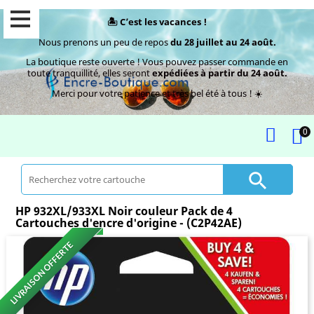
🏝️ C’est les vacances !
Nous prenons un peu de repos
du 28 juillet au 24 août.
La boutique reste ouverte ! Vous pouvez passer commande en
toute tranquillité, elles seront
expédiées à partir du 24 août.
Merci pour votre patience et très bel été à tous ! ☀️
0

HP 932XL/933XL Noir couleur Pack de 4
Cartouches d'encre d'origine - (C2P42AE)
LIVRAISON OFFERTE