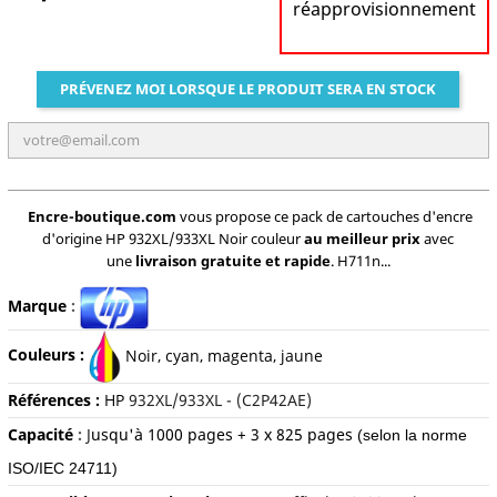
réapprovisionnement
PRÉVENEZ MOI LORSQUE LE PRODUIT SERA EN STOCK
Encre-boutique.com
vous propose ce pack de cartouches d'encre
d'origine HP 932XL/933XL Noir couleur
au meilleur prix
avec
une
livraison gratuite et rapide
. H711n...
Marque
:
Couleurs :
Noir, cyan, magenta, jaune
Références :
HP
932XL/933XL - (C2P42AE)
Capacité
:
J
usqu'à
1000 pages + 3 x 825 pages
(selon la norme
ISO/IEC 24711)