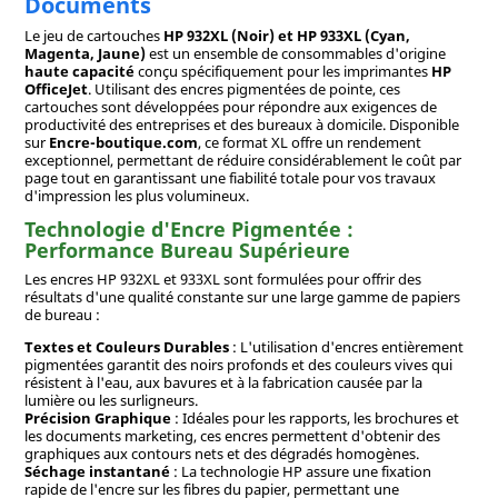
Documents
Le jeu de cartouches
HP 932XL (Noir) et HP 933XL (Cyan,
Magenta, Jaune)
est un ensemble de consommables d'origine
haute capacité
conçu spécifiquement pour les imprimantes
HP
OfficeJet
. Utilisant des encres pigmentées de pointe, ces
cartouches sont développées pour répondre aux exigences de
productivité des entreprises et des bureaux à domicile. Disponible
sur
Encre-boutique.com
, ce format XL offre un rendement
exceptionnel, permettant de réduire considérablement le coût par
page tout en garantissant une fiabilité totale pour vos travaux
d'impression les plus volumineux.
Technologie d'Encre Pigmentée :
Performance Bureau Supérieure
Les encres HP 932XL et 933XL sont formulées pour offrir des
résultats d'une qualité constante sur une large gamme de papiers
de bureau :
Textes et Couleurs Durables
: L'utilisation d'encres entièrement
pigmentées garantit des noirs profonds et des couleurs vives qui
résistent à l'eau, aux bavures et à la fabrication causée par la
lumière ou les surligneurs.
Précision Graphique
: Idéales pour les rapports, les brochures et
les documents marketing, ces encres permettent d'obtenir des
graphiques aux contours nets et des dégradés homogènes.
Séchage instantané
: La technologie HP assure une fixation
rapide de l'encre sur les fibres du papier, permettant une