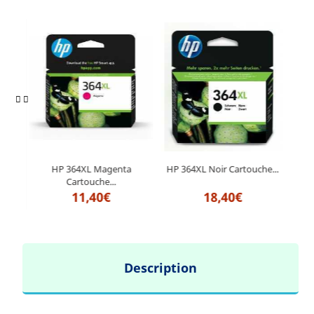
HP 3
..
HP 364XL Magenta
HP 364XL Noir Cartouche...
Cartouche...
11,40€
18,40€
Description