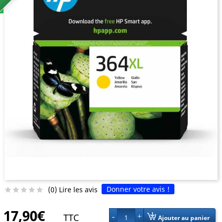
Donner votre avis !
(0) Lire les avis





17,90€
TTC
1
Ajouter au panier