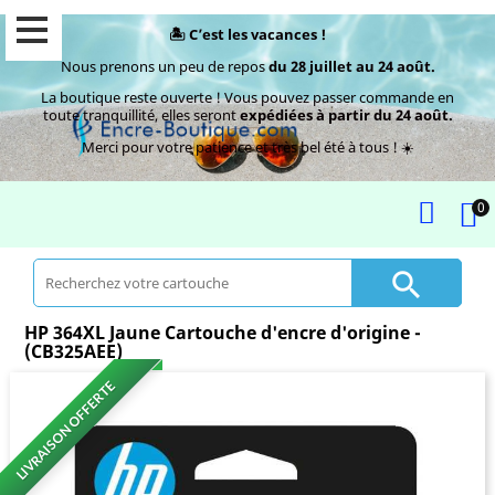
🏝️ C’est les vacances !
Nous prenons un peu de repos
du 28 juillet au 24 août.
La boutique reste ouverte ! Vous pouvez passer commande en
toute tranquillité, elles seront
expédiées à partir du 24 août.
Merci pour votre patience et très bel été à tous ! ☀️
0

HP 364XL Jaune Cartouche d'encre d'origine -
(CB325AEE)
LIVRAISON OFFERTE