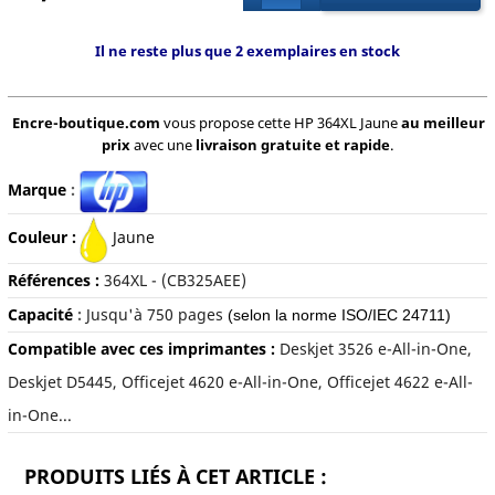
Il ne reste plus que 2 exemplaires en stock
Encre-boutique.com
vous propose cette HP 364XL Jaune
au meilleur
prix
avec une
livraison gratuite et rapide
.
Marque
:
Couleur :
J
aune
Références :
364XL -
(CB325AEE)
Capacité
:
Jusqu'à 750 pages
(selon la norme ISO/IEC 24711)
Compatible avec ces imprimantes :
Deskjet 3526 e-All-in-One,
Deskjet D5445, Officejet 4620 e-All-in-One, Officejet 4622 e-All-
in-One...
PRODUITS LIÉS À CET ARTICLE :