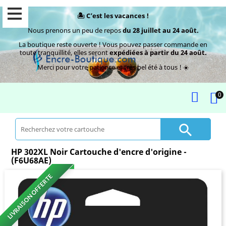
🏝️ C’est les vacances !
Nous prenons un peu de repos
du 28 juillet au 24 août.
La boutique reste ouverte ! Vous pouvez passer commande en
toute tranquillité, elles seront
expédiées à partir du 24 août.
Merci pour votre patience et très bel été à tous ! ☀️
0

HP 302XL Noir Cartouche d'encre d'origine -
(F6U68AE)
LIVRAISON OFFERTE