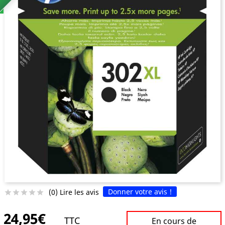
Donner votre avis !
(0) Lire les avis





24,95€
TTC
En cours de