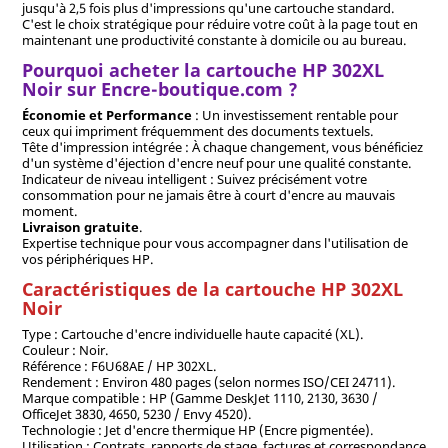
jusqu'à 2,5 fois plus d'impressions qu'une cartouche standard.
C'est le choix stratégique pour réduire votre coût à la page tout en
maintenant une productivité constante à domicile ou au bureau.
Pourquoi acheter la cartouche HP 302XL
Noir sur Encre-boutique.com ?
Économie et Performance
: Un investissement rentable pour
ceux qui impriment fréquemment des documents textuels.
Tête d'impression intégrée : À chaque changement, vous bénéficiez
d'un système d'éjection d'encre neuf pour une qualité constante.
Indicateur de niveau intelligent : Suivez précisément votre
consommation pour ne jamais être à court d'encre au mauvais
moment.
Livraison gratuite
.
Expertise technique pour vous accompagner dans l'utilisation de
vos périphériques HP.
Caractéristiques de la cartouche HP 302XL
Noir
Type : Cartouche d'encre individuelle haute capacité (XL).
Couleur : Noir.
Référence : F6U68AE / HP 302XL.
Rendement : Environ 480 pages (selon normes ISO/CEI 24711).
Marque compatible : HP (Gamme DeskJet 1110, 2130, 3630 /
OfficeJet 3830, 4650, 5230 / Envy 4520).
Technologie : Jet d'encre thermique HP (Encre pigmentée).
Utilisation : Contrats, rapports de stage, factures et correspondance