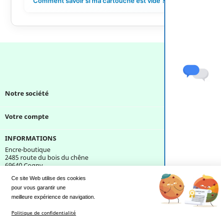
Comment savoir si ma cartouche est vide ?
+
Notre société

Votre compte

INFORMATIONS
Encre-boutique
2485 route du bois du chêne
69640 Cogny
France
Ce site Web utilise des cookies
pour vous garantir une 
Une question ?
meilleure expérience de navigation.
Politique de confidentialité