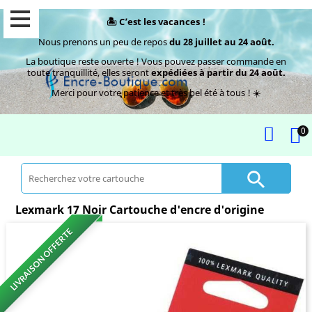
🏝️ C’est les vacances !
Nous prenons un peu de repos
du 28 juillet au 24 août.
La boutique reste ouverte ! Vous pouvez passer commande en
toute tranquillité, elles seront
expédiées à partir du 24 août.
Merci pour votre patience et très bel été à tous ! ☀️
0

Lexmark 17 Noir Cartouche d'encre d'origine
LIVRAISON OFFERTE