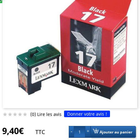
Donner votre avis !
(0) Lire les avis





9,40€
TTC
1
Ajouter au panier