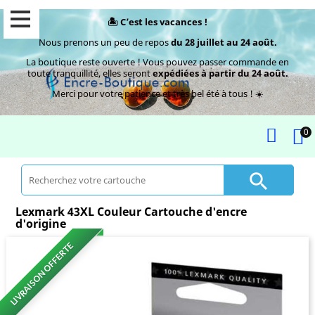
🏝️ C’est les vacances !
Nous prenons un peu de repos
du 28 juillet au 24 août.
La boutique reste ouverte ! Vous pouvez passer commande en
toute tranquillité, elles seront
expédiées à partir du 24 août.
Merci pour votre patience et très bel été à tous ! ☀️
0

Lexmark 43XL Couleur Cartouche d'encre
d'origine
LIVRAISON OFFERTE