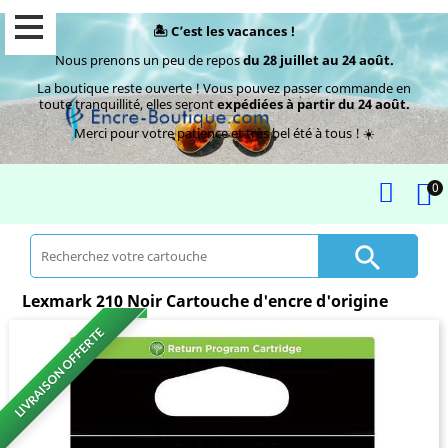
🏝️ C’est les vacances !
Nous prenons un peu de repos
du 28 juillet au 24 août.
La boutique reste ouverte ! Vous pouvez passer commande en
toute tranquillité, elles seront
expédiées à partir du 24 août.
Merci pour votre patience et très bel été à tous ! ☀️
0

Lexmark 210 Noir Cartouche d'encre d'origine
LIVRAISON OFFERTE