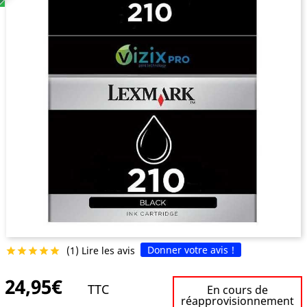
Donner votre avis !
(1) Lire les avis





24,95€
TTC
En cours de
réapprovisionnement